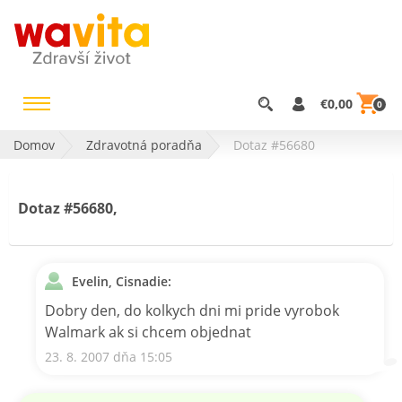
€0,00
0
Domov
Zdravotná poradňa
Dotaz #56680
Dotaz #56680,
Evelin, Cisnadie:
Dobry den, do kolkych dni mi pride vyrobok
Walmark ak si chcem objednat
23. 8. 2007 dňa 15:05