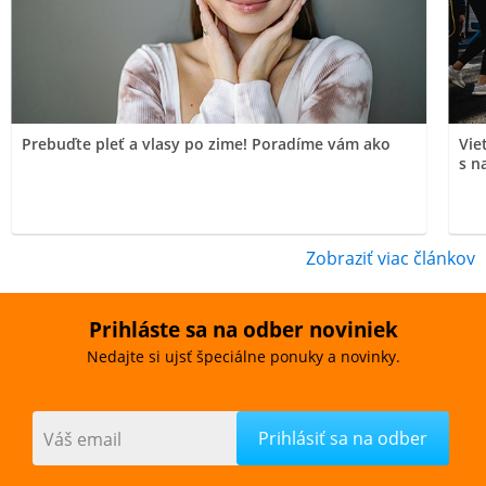
Prebuďte pleť a vlasy po zime! Poradíme vám ako
Vie
s n
Zobraziť viac článkov
Prihláste sa na odber noviniek
Nedajte si ujsť špeciálne ponuky a novinky.
Váš email