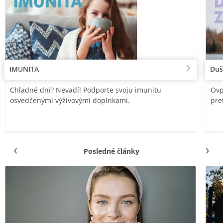
IMUNITA
Duš
Chladné dni? Nevadí! Podporte svoju imunitu
Ovp
osvedčenými výživovými doplnkami.
pre
Posledné články