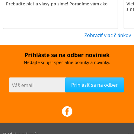
Prebuďte pleť a vlasy po zime! Poradíme vám ako
Vie
s n
Zobraziť viac článkov
Prihláste sa na odber noviniek
Nedajte si ujsť špeciálne ponuky a novinky.
Váš email