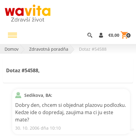
€0,00
0
Domov
Zdravotná poradňa
Dotaz #54588
Dotaz #54588,
Sedikova, BA:
Dobry den, chcem si objednat plazovu podlozku.
Kedze ide o dopredaj, zaujima ma ci ju este
mate?
30. 10. 2006 dňa 10:10