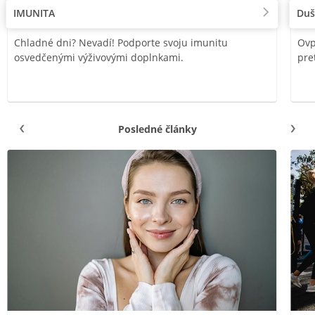
IMUNITA
Duš
Chladné dni? Nevadí! Podporte svoju imunitu
Ovp
osvedčenými výživovými doplnkami.
pre
Posledné články