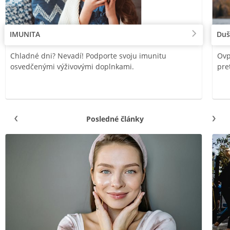
IMUNITA
Duš
Chladné dni? Nevadí! Podporte svoju imunitu
Ovp
osvedčenými výživovými doplnkami.
pre
Posledné články