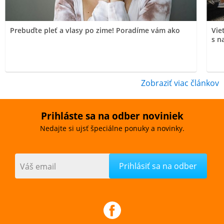
Prebuďte pleť a vlasy po zime! Poradíme vám ako
Vie
s n
Zobraziť viac článkov
Prihláste sa na odber noviniek
Nedajte si ujsť špeciálne ponuky a novinky.
Váš email