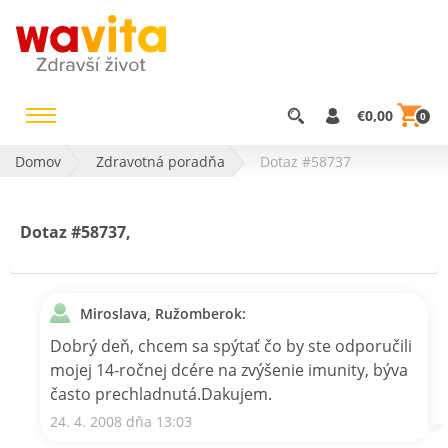
€0,00
0
Domov
Zdravotná poradňa
Dotaz #58737
Dotaz #58737,
Miroslava, Ružomberok:
Dobrý deň, chcem sa spýtať čo by ste odporučili
mojej 14-ročnej dcére na zvýšenie imunity, býva
často prechladnutá.Dakujem.
24. 4. 2008 dňa 13:03