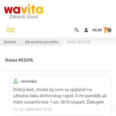
€0,00
0
Domov
Zdravotná poradňa
Dotaz #53376
Dotaz #53376,
veronika:
Dobrý deň, chcela by som sa spýtatať na
užívanie lieku Arthrostop rapid, či mi pomôže ak
mám coxarthrosis 1.sin. IIII-IV.stupeň. Ďakujem
15. 10. 2004 dňa 13:30