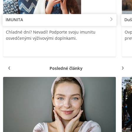
IMUNITA
Duš
Chladné dni? Nevadí! Podporte svoju imunitu
Ovp
osvedčenými výživovými doplnkami.
pre
Posledné články