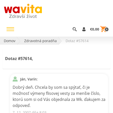
€0,00
0
Domov
Zdravotná poradňa
Dotaz #57614
Dotaz #57614,
Ján, Varín:
Dobrý deň. Chcela by som sa spýtať, či je
možnosť výmeny flisovej vesty za menšie číslo,
ktorú som si od Vás objednala za Wk. ďakujem za
odpoveď.
7. 12. 2007 dňa 8:03