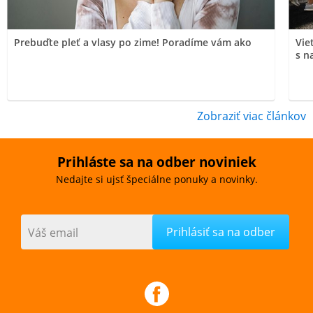
Prebuďte pleť a vlasy po zime! Poradíme vám ako
Vie
s n
Zobraziť viac článkov
Prihláste sa na odber noviniek
Nedajte si ujsť špeciálne ponuky a novinky.
Váš email