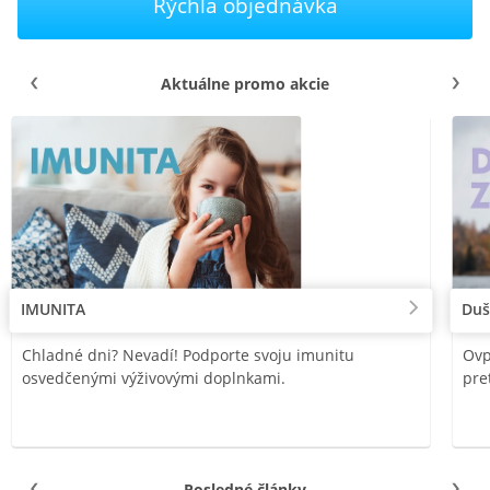
Rýchla objednávka
Aktuálne promo akcie
IMUNITA
Duš
Chladné dni? Nevadí! Podporte svoju imunitu
Ovp
osvedčenými výživovými doplnkami.
pre
Posledné články