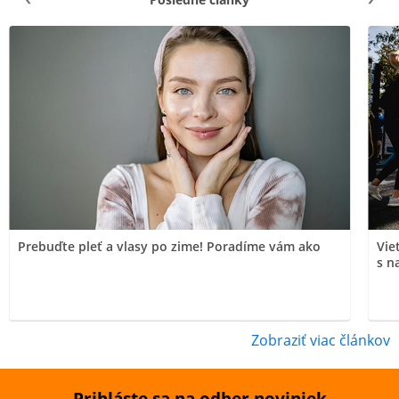
Prebuďte pleť a vlasy po zime! Poradíme vám ako
Vie
s n
Zobraziť viac článkov