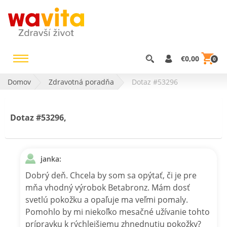
€0,00
0
Domov
Zdravotná poradňa
Dotaz #53296
Dotaz #53296,
janka:
Dobrý deň. Chcela by som sa opýtať, či je pre
mňa vhodný výrobok Betabronz. Mám dosť
svetlú pokožku a opaľuje ma veľmi pomaly.
Pomohlo by mi niekoľko mesačné užívanie tohto
prípravku k rýchlejšiemu zhnednutiu pokožky?