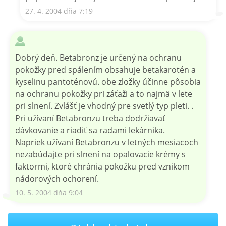
27. 4. 2004 dňa 7:19
Dobrý deň. Betabronz je určený na ochranu
pokožky pred spálením obsahuje betakarotén a
kyselinu pantoténovú. obe zložky účinne pôsobia
na ochranu pokožky pri záťaži a to najmä v lete
pri slnení. Zvlášť je vhodný pre svetlý typ pleti. .
Pri užívaní Betabronzu treba dodržiavať
dávkovanie a riadiť sa radami lekárnika.
Napriek užívaní Betabronzu v letných mesiacoch
nezabúdajte pri slnení na opalovacie krémy s
faktormi, ktoré chránia pokožku pred vznikom
nádorových ochorení.
10. 5. 2004 dňa 9:04