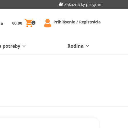
Zákaznícky program
Prihlásenie / Registrácia
€0,00
ka
0
a potreby
Rodina