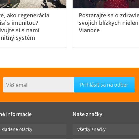
te, ako regenerácia
Postarajte sa o zdravi
isí s imunitou?
svojich blízkych nielen
ivujte si s nami
Vianoce
nitný systém
Váš email
né informácie
Naše značky
 kladené otázky
Všetky značky