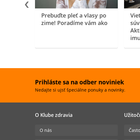
Prebuďte pleť a vlasy po
Vie
zime! Poradíme vám ako
súv
Akt
imu
Prihláste sa na odber noviniek
Nedajte si ujsť špeciálne ponuky a novinky.
O Klube zdravia
Užitoč
O nás
Často