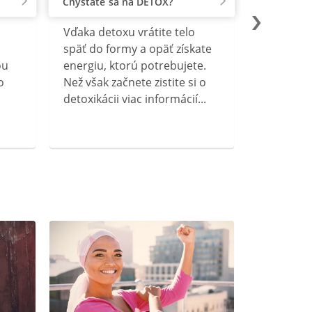
Chystáte sa na DETOX?
Vďaka detoxu vrátite telo
späť do formy a opäť získate
ou
energiu, ktorú potrebujete.
o
Než však začnete zistite si o
detoxikácii viac informácií...