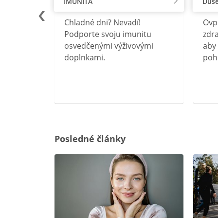
IMUNITA
Duše
lu
Chladné dni? Nevadí!
Ovp
rebný na
Podporte svoju imunitu
zdra
očného
osvedčenými výživovými
aby 
doplnkami.
poh
ravín
ovou
Posledné články
rgiu a
oenzýmu