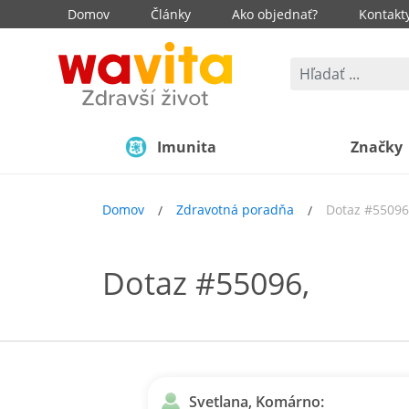
Domov
Články
Ako objednať?
Kontakt
Imunita
Značky
Domov
Zdravotná poradňa
Dotaz #55096
Dotaz #55096,
Svetlana, Komárno: