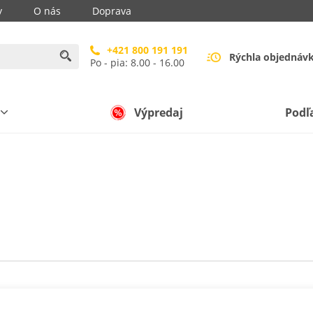
y
O nás
Doprava
+421 800 191 191
Rýchla objednáv
Po - pia: 8.00 - 16.00
Výpredaj
Podľ