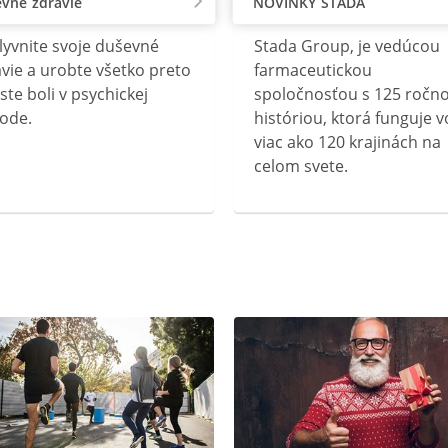
vné zdravie
NOVINKY STADA
lyvnite svoje duševné
Stada Group, je vedúcou
vie a urobte všetko preto
farmaceutickou
ste boli v psychickej
spoločnosťou s 125 ročn
ode.
históriou, ktorá funguje v
viac ako 120 krajinách na
celom svete.