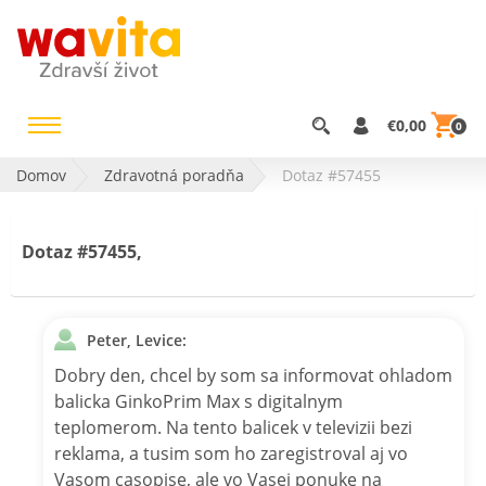
€0,00
0
Domov
Zdravotná poradňa
Dotaz #57455
Dotaz #57455,
Peter, Levice:
Dobry den, chcel by som sa informovat ohladom
balicka GinkoPrim Max s digitalnym
teplomerom. Na tento balicek v televizii bezi
reklama, a tusim som ho zaregistroval aj vo
Vasom casopise, ale vo Vasej ponuke na