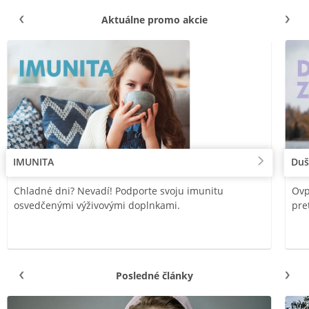
Aktuálne promo akcie
IMUNITA
Duš
Chladné dni? Nevadí! Podporte svoju imunitu
Ovp
osvedčenými výživovými doplnkami.
pre
Posledné články