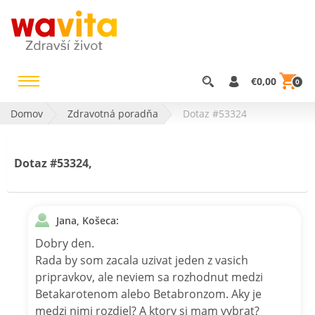
€0,00
0
Domov
Zdravotná poradňa
Dotaz #53324
Dotaz #53324,
Jana, Košeca:
Dobry den.
Rada by som zacala uzivat jeden z vasich
pripravkov, ale neviem sa rozhodnut medzi
Betakarotenom alebo Betabronzom. Aky je
medzi nimi rozdiel? A ktory si mam vybrat?