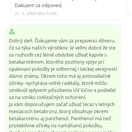
Dakujem za odpoved.
27. 6. 2004 dňa 13:50
Dobrý deň. Ďakujeme vám za prejavenú dôveru,
čo sa týka našich výrobkov. Je veľmi dobré že ste
sa rozhodli cez letné obdobie užívať kapsle s
betakaroténom, ktorého pozitívny vplyv pri
opalovaní pokožky je odbornej i laickej verejnosti
dávno známy. Okrem toho má aj antioxidačné
účinky- vychytáva voľné radikály, ktoré môžu
vzniknúť vplyvom pôsobenia UV lúčov a podieľať
sa na vzniku civilizačných ochorení.
Ja vám doporučujem začať užívať teraz v letných
mesiacoch betabronz, ktorý obsahuje okrem
betakaroténu aj panthenol. Panthenol má tiež
protektívne účinky na namáhanú pokožku,