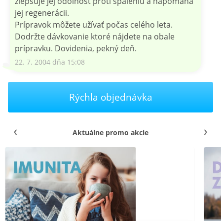
zlepšuje jej odolnosť proti spáleniu a napomáha
jej regenerácii.
Prípravok môžete užívať počas celého leta.
Dodržte dávkovanie ktoré nájdete na obale
prípravku. Dovidenia, pekný deň.
22. 7. 2004 dňa 15:08
Rýchla objednávka
Aktuálne promo akcie