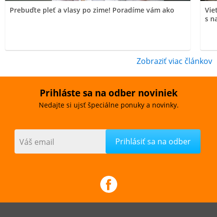
Prebuďte pleť a vlasy po zime! Poradíme vám ako
Vie
s n
Zobraziť viac článkov
Prihláste sa na odber noviniek
Nedajte si ujsť špeciálne ponuky a novinky.
Váš email