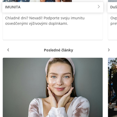
IMUNITA
Duš
Chladné dni? Nevadí! Podporte svoju imunitu
Ovp
osvedčenými výživovými doplnkami.
pre
Posledné články