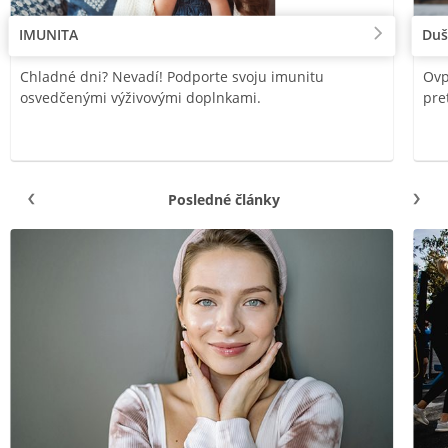
IMUNITA
Duš
Chladné dni? Nevadí! Podporte svoju imunitu
Ovp
osvedčenými výživovými doplnkami.
pre
Posledné články