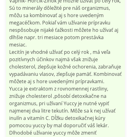
Vápnik- Horčík-Zinok je možné užívať po celý rok,
Sú to minerály dôležité pre náš organizmus,
môžu sa kombinovať aj s hore uvedeným
megacéčkom. Pokiaľ vám užívanie prípravku
nespôsobuje nijaké ťažkosti môžete ho užívať aj
dlhšie napr. tri mesiace potom prestávka
mesiac.
Lecitín je vhodné užívať po celý rok , má veľa
pozitívnych účinkov najmä však znižuje
cholesterol, zlepšuje kožné ochorenia, zabraňuje
vypadávaniu vlasov, zlepšuje pamäť. Kombinovať
môžete aj s hore uvedenými prípravkami.
Yucca je extraktom z rovnomennej rastliny,
znižuje cholesterol ,pôsobí detoxikačne na
organizmus, pri užívaní Yuccy je nutné vypiť
najmenej dva litre tekutín. Môže sa k nej užívať
inulín a vitamín C. Dĺžku detoxikačnej kúry
pomocou yuccy by mal doporučiť váš lekár.
Dlhodobé užívanie yuccy môže zmeniť