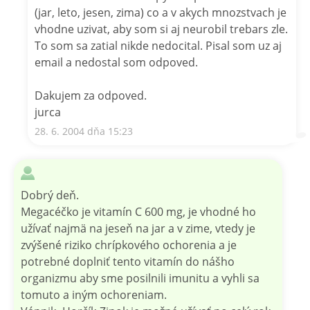
(jar, leto, jesen, zima) co a v akych mnozstvach je
vhodne uzivat, aby som si aj neurobil trebars zle.
To som sa zatial nikde nedocital. Pisal som uz aj
email a nedostal som odpoved.
Dakujem za odpoved.
jurca
28. 6. 2004 dňa 15:23
Dobrý deň.
Megacéčko je vitamín C 600 mg, je vhodné ho
užívať najmä na jeseň na jar a v zime, vtedy je
zvýšené riziko chrípkového ochorenia a je
potrebné doplniť tento vitamín do nášho
organizmu aby sme posilnili imunitu a vyhli sa
tomuto a iným ochoreniam.