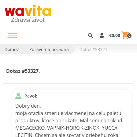
€0,00
0
Domov
Zdravotná poradňa
Dotaz #53327
Dotaz #53327,
Pavol:
Dobry den,
moja otazka smeruje viacmenej na celu paletu
produktov, ktore ponukate. Mal som napriklad
MEGACECKO, VAPNIK-HORCIK-ZINOK, YUCCA,
LECITIN. Chcem sa ale spytat v priebehu roka