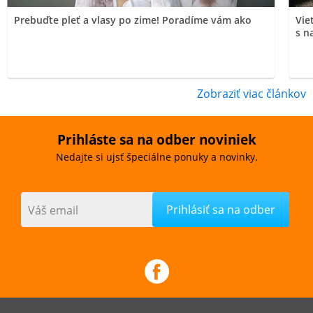
Prebuďte pleť a vlasy po zime! Poradíme vám ako
Vie
s n
Zobraziť viac článkov
Prihláste sa na odber noviniek
Nedajte si ujsť špeciálne ponuky a novinky.
Váš email