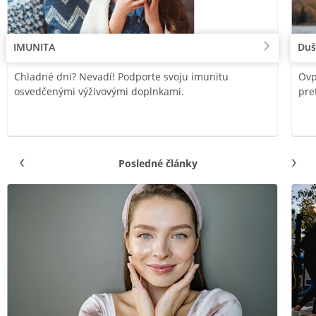
IMUNITA
Duš
Chladné dni? Nevadí! Podporte svoju imunitu
Ovp
osvedčenými výživovými doplnkami.
pre
Posledné články