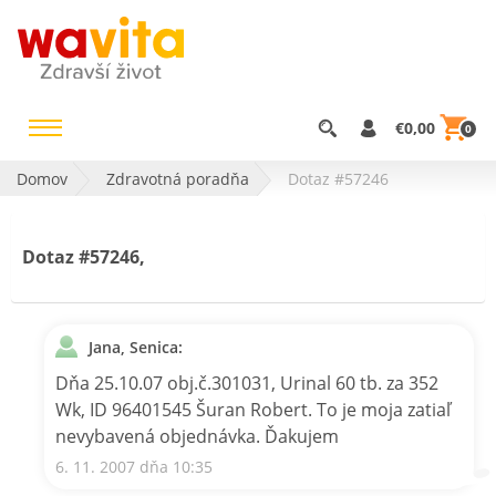
€0,00
0
Domov
Zdravotná poradňa
Dotaz #57246
Dotaz #57246,
Jana, Senica:
Dňa 25.10.07 obj.č.301031, Urinal 60 tb. za 352
Wk, ID 96401545 Šuran Robert. To je moja zatiaľ
nevybavená objednávka. Ďakujem
6. 11. 2007 dňa 10:35