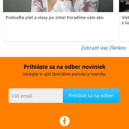
Prebuďte pleť a vlasy po zime! Poradíme vám ako
Vie
s n
Zobraziť viac článkov
Prihláste sa na odber noviniek
Nedajte si ujsť špeciálne ponuky a novinky.
Váš email