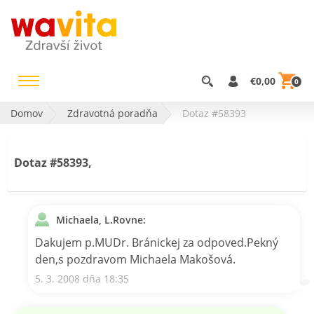
€0,00
0
Domov
Zdravotná poradňa
Dotaz #58393
Dotaz #58393,
Michaela, L.Rovne:
Dakujem p.MUDr. Bránickej za odpoved.Pekný
den,s pozdravom Michaela Makošová.
5. 3. 2008 dňa 18:35