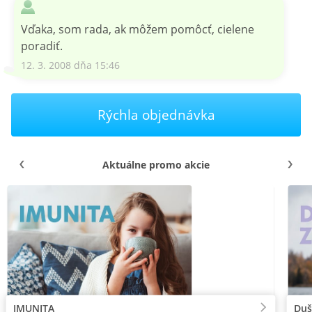
Vďaka, som rada, ak môžem pomôcť, cielene
poradiť.
12. 3. 2008 dňa 15:46
Rýchla objednávka
Aktuálne promo akcie
IMUNITA
Duš