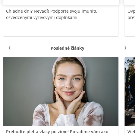
Chladné dni? Nevadí! Podporte svoju imunitu
Ovp
osvedčenými výživovými doplnkami.
pre
Posledné články
Prebuďte pleť a vlasy po zime! Poradíme vám ako
Vie