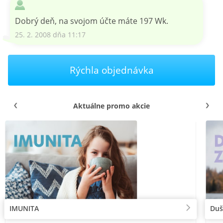
Dobrý deň, na svojom účte máte 197 Wk.
25. 2. 2008 dňa 11:17
Rýchla objednávka
Aktuálne promo akcie
IMUNITA
Duš