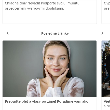
Chladné dni? Nevadí! Podporte svoju imunitu
Ovp
osvedčenými výživovými doplnkami.
pre
Posledné články
Prebuďte pleť a vlasy po zime! Poradíme vám ako
Vie
s n