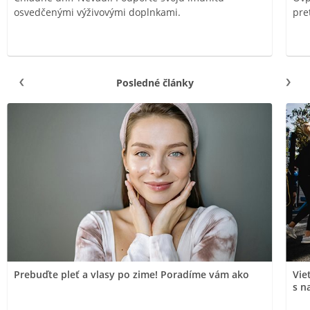
osvedčenými výživovými doplnkami.
pre
Posledné články
Prebuďte pleť a vlasy po zime! Poradíme vám ako
Vie
s n