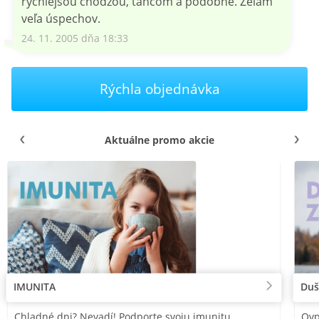
rýchlejšou chôdzou, tancom a podobne. Želám
veľa úspechov.
24. 11. 2005 dňa 18:33
Rýchla objednávka
Aktuálne promo akcie
IMUNITA
Duš
Chladné dni? Nevadí! Podporte svoju imunitu
Ovp