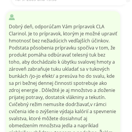
Dobrý deň, odporúčam Vám prípravok CLA
Clarinol. Je to prípravok, ktorým je možné upraviť
hmotnosť bez nežiadúcich vedľajších účinkov.
Podstata pôsobenia prípravku spočíva v tom, že
produkt pomáha odbúravať telesný tuk bez
toho, aby dochádzalo k úbytku svalovej hmoty a
zároveň zabraňuje tuku ukladať sa v tukových
bunkách /jo-jo efekt/ a presúva ho do svalu, kde
sa pri bežnej dennej činnosti spotrebuje ako
zdroj energie . Dôležité je aj množstvo a zloženie
prijatej potravy, dostatok vlákniny a tekutín.
Cvičebný režim nemusíte dodržiavať,v rámci
cvičenia ide o zvýšenie výdaja kalórií a spevnenie
svalstva, ktoré môžete dosiahnuť aj
obmedzením množstva jedla a napríklad