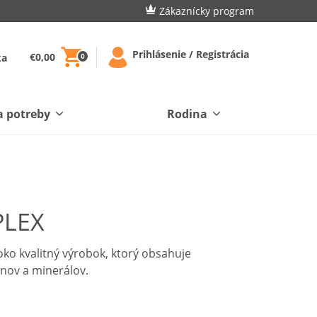
Zákaznícky program
Prihlásenie / Registrácia
€0,00
ka
0
a potreby
Rodina
PLEX
ko kvalitný výrobok, ktorý obsahuje
ínov a minerálov.