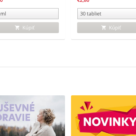
10
€2,80
a môžu byť ľahko zničené pri
varení alebo spracovaní potr
Kúpiť
Kúpiť