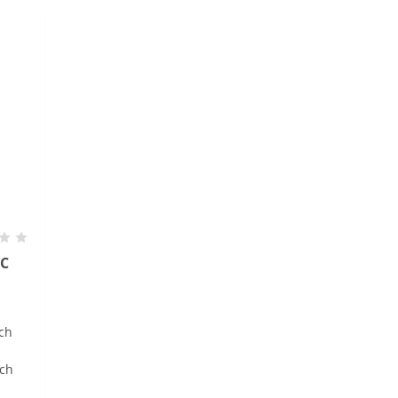
 C
ch
ých
očom