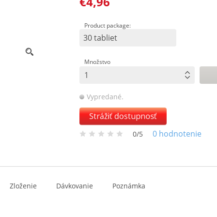
€4,96
Product package:
30 tabliet
Množstvo
Vypredané.
Strážiť dostupnosť
0
hodnotenie
0/5
Zloženie
Dávkovanie
Poznámka