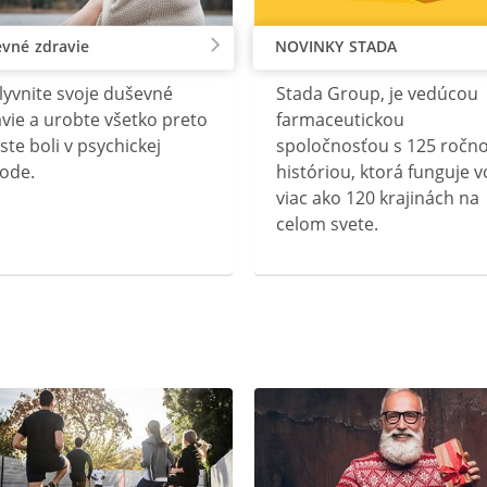
vné zdravie
NOVINKY STADA
lyvnite svoje duševné
Stada Group, je vedúcou
vie a urobte všetko preto
farmaceutickou
ste boli v psychickej
spoločnosťou s 125 ročn
ode.
históriou, ktorá funguje v
viac ako 120 krajinách na
celom svete.