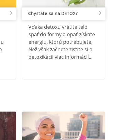
Chystáte sa na DETOX?
Vďaka detoxu vrátite telo
späť do formy a opäť získate
ou
energiu, ktorú potrebujete.
o
Než však začnete zistite si o
detoxikácii viac informácií...