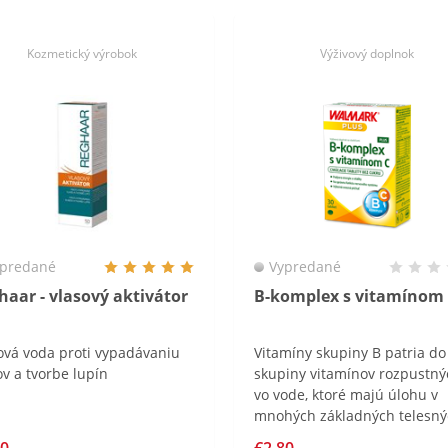
Kozmetický výrobok
Výživový doplnok
predané
Vypredané
haar - vlasový aktivátor
B-komplex s vitamínom
ová voda proti vypadávaniu
Vitamíny skupiny B patria do
ov a tvorbe lupín
skupiny vitamínov rozpustný
vo vode, ktoré majú úlohu v
mnohých základných telesn
funkciách. Sú vylučované m