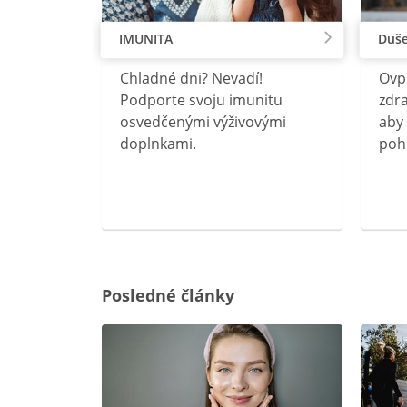
IMUNITA
Duše
lu
Chladné dni? Nevadí!
Ovp
rebný na
Podporte svoju imunitu
zdra
očného
osvedčenými výživovými
aby 
doplnkami.
poh
ravín
ovou
Posledné články
rgiu a
oenzýmu