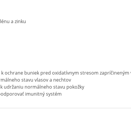
lénu a zinku
ajú k ochrane buniek pred oxidatívnym stresom zapríčineným
ormálneho stavu vlasov a nechtov
jú k udržaniu normálneho stavu pokožky
 podporovať imunitný systém