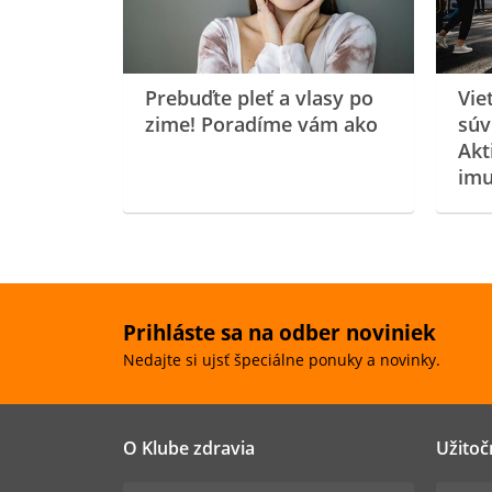
Prebuďte pleť a vlasy po
Vie
zime! Poradíme vám ako
súv
Akt
imu
Prihláste sa na odber noviniek
Nedajte si ujsť špeciálne ponuky a novinky.
O Klube zdravia
Užitoč