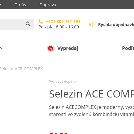
y
O nás
Doprava
+421 800 191 191
Rýchla objednáv
Po - pia: 8.00 - 16.00
Výpredaj
Podľ
Selezin ACE COMPLEX
Výživový doplnok
Selezin ACE COM
Selezin ACECOMPLEX je moderný, vyso
starostlivo zvolenú kombináciu vitam