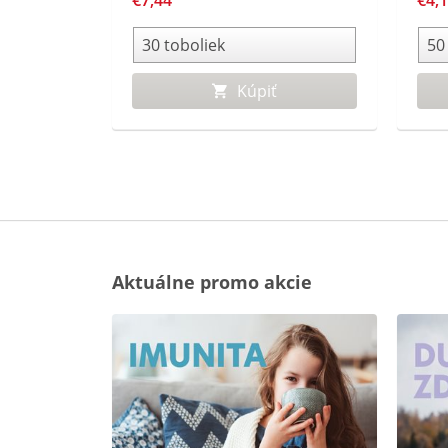
€7,44
€4,
Kúpiť
Aktuálne promo akcie