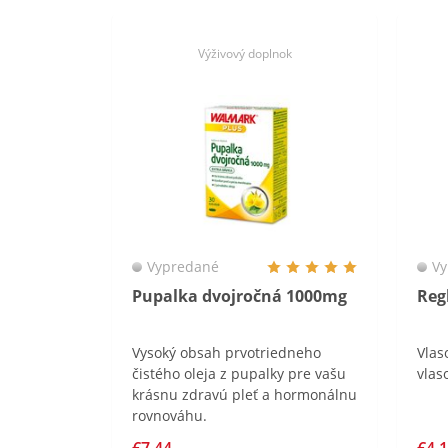
Výživový doplnok
Vypredané
Vy
Pupalka dvojročná 1000mg
Reg
Vysoký obsah prvotriedneho
Vlas
čistého oleja z pupalky pre vašu
vlas
krásnu zdravú pleť a hormonálnu
rovnováhu.