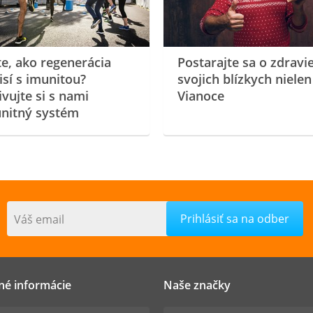
te, ako regenerácia
Postarajte sa o zdravi
isí s imunitou?
svojich blízkych nielen
ivujte si s nami
Vianoce
nitný systém
Váš email
né informácie
Naše značky