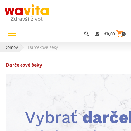
€0,00
0
Domov
Darčekové šeky
Darčekové šeky