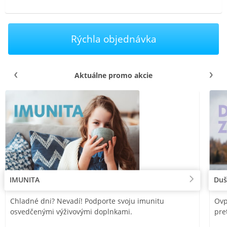
Rýchla objednávka
Aktuálne promo akcie
IMUNITA
Duš
Chladné dni? Nevadí! Podporte svoju imunitu
Ovp
osvedčenými výživovými doplnkami.
pre