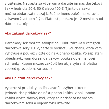
zložitejšie. Netrápte sa výberom a darujte im náš darčekový
šek v hodnote 20 €, 50 € alebo 100 €. Týmto darčekom
možno obdarovať naozaj každého, komu záleží na zdraví a
zdravom životnom štýle. Platnosť poukazu je 12 mesiacov od
dátumu zakúpenia.
Ako zakúpiť darčekový šek?
Darčekový šek môžete zakúpiť na Klubu zdravia v kategórii
darčekové šeky TU. Vyberte si hodnotu voucheru, ktorá vám
vyhovuje a poukaz vložte do nákupného košíka. Po zaplatení
objednávky vám dorazí darčekový poukaz do e-mailovej
schránky. Kupón možno zakúpiť len ak je vybraná platba
vopred (prevodom, kartou, ..).
Ako uplatniť darčekový šek?
Vyberte si produkty podľa vlastného výberu, ktoré
jednoducho pridáte do nákupného košíka. V nákupnom
košíku vložte zľavový kód, ktorý sa nachádza na vašom
darčekovom šeku a objednávku uzavrite.