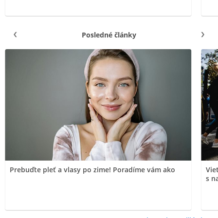
Posledné články
Prebuďte pleť a vlasy po zime! Poradíme vám ako
Vie
s n