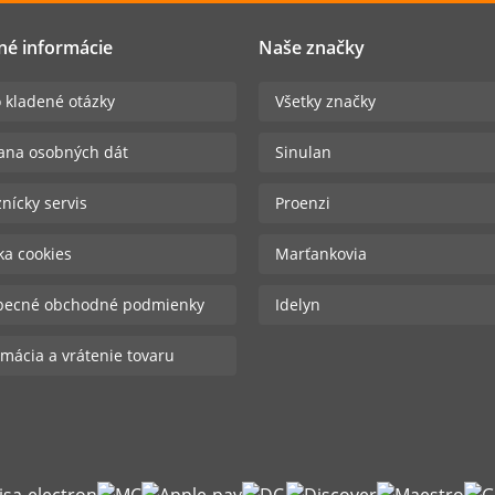
né informácie
Naše značky
 kladené otázky
Všetky značky
ana osobných dát
Sinulan
nícky servis
Proenzi
ika cookies
Marťankovia
becné obchodné podmienky
Idelyn
mácia a vrátenie tovaru