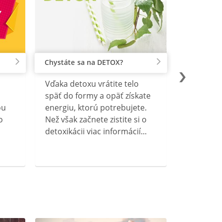
Chystáte sa na DETOX?
Vďaka detoxu vrátite telo
späť do formy a opäť získate
ou
energiu, ktorú potrebujete.
o
Než však začnete zistite si o
detoxikácii viac informácií...