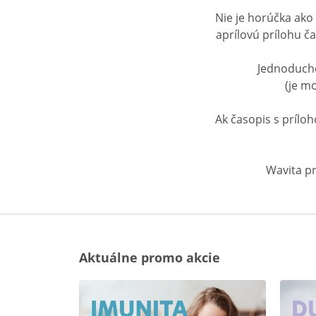
Nie je horúčka ak
aprílovú prílohu ča
Jednoducho
(je m
Ak časopis s prílo
Wavita pr
Aktuálne promo akcie