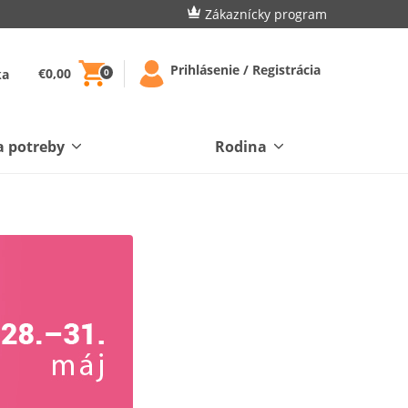
Zákaznícky program
Prihlásenie / Registrácia
€0,00
ka
0
a potreby
Rodina