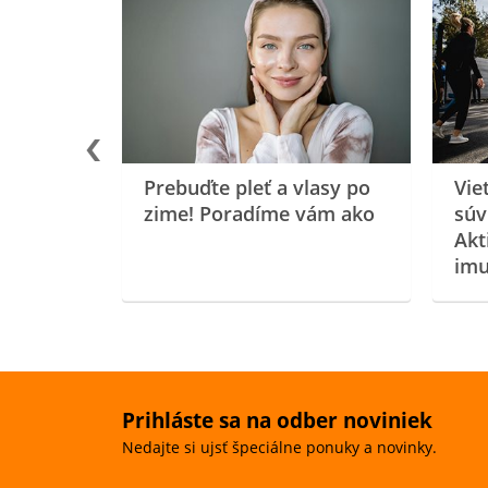
rgiu a
oenzýmu
Prebuďte pleť a vlasy po
Vie
zime! Poradíme vám ako
súv
Akt
imu
Prihláste sa na odber noviniek
Nedajte si ujsť špeciálne ponuky a novinky.