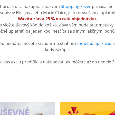
o horúčka. Ta nákupná s názvom
Shopping Fever
prináša len 
sopisov Elle, Joy alebo Marie Claire, je tu nová šanca uplatni
Wavita zľavu 25 % na celú objednávku.
 vložte zľavový kód do košíka, zľava vám bude automaticky
ožné uplatniť iba jeden kód, nesčíta sa s inými akčnými ponú
hou nemáte, môžete si zadarmo stiahnuť
mobilnú aplikáciu
a 
kódy zakúpiť.
e vás akciu predĺžila a nakupovať tak môžete až do nedele 31