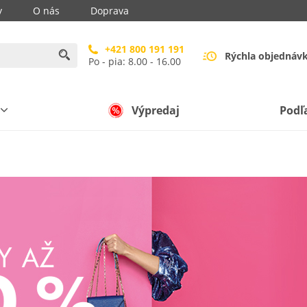
y
O nás
Doprava
+421 800 191 191
Rýchla objednáv
Po - pia: 8.00 - 16.00
Výpredaj
Podľ