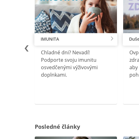
IMUNITA
Duše
lu
Chladné dni? Nevadí!
Ovp
rebný na
Podporte svoju imunitu
zdra
očného
osvedčenými výživovými
aby 
doplnkami.
poh
ravín
ovou
Posledné články