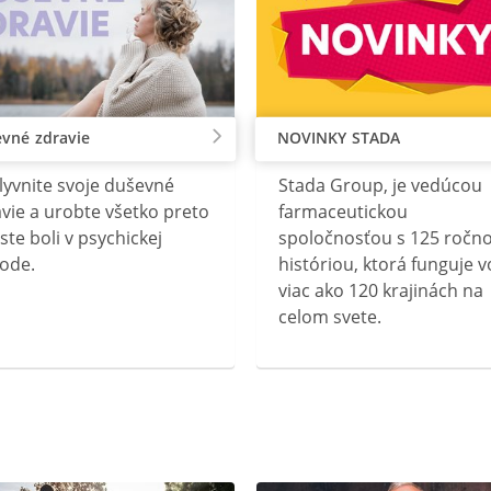
vné zdravie
NOVINKY STADA
lyvnite svoje duševné
Stada Group, je vedúcou
vie a urobte všetko preto
farmaceutickou
ste boli v psychickej
spoločnosťou s 125 ročn
ode.
históriou, ktorá funguje v
viac ako 120 krajinách na
celom svete.