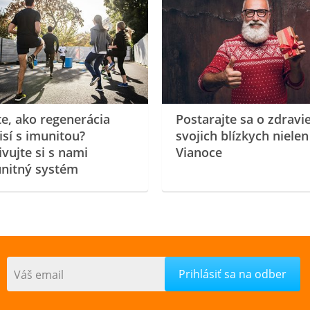
te, ako regenerácia
Postarajte sa o zdravi
isí s imunitou?
svojich blízkych nielen
ivujte si s nami
Vianoce
nitný systém
Váš email