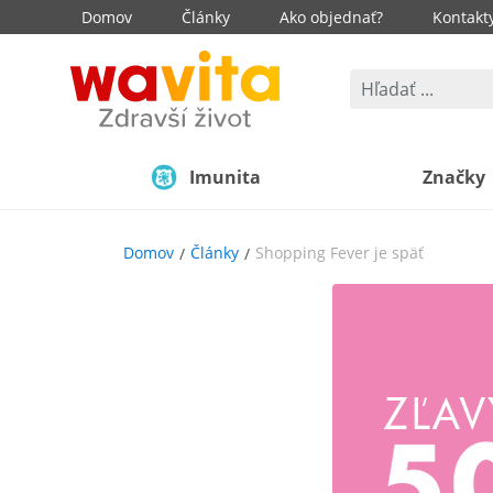
Domov
Články
Ako objednať?
Kontakt
Imunita
Značky
Domov
Články
Shopping Fever je späť