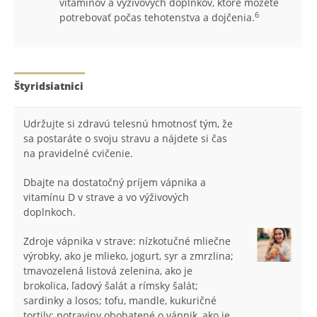
vitamínov a výživových doplnkov, ktoré môžete
6
potrebovať počas tehotenstva a dojčenia.
Štyridsiatnici
Udržujte si zdravú telesnú hmotnosť tým, že
sa postaráte o svoju stravu a nájdete si čas
na pravidelné cvičenie.
Dbajte na dostatočný príjem vápnika a
vitamínu D v strave a vo výživových
doplnkoch.
Zdroje vápnika v strave: nízkotučné mliečne
výrobky, ako je mlieko, jogurt, syr a zmrzlina;
tmavozelená listová zelenina, ako je
brokolica, ľadový šalát a rímsky šalát;
sardinky a losos; tofu, mandle, kukuričné
tortily; potraviny obohatené o vápnik, ako je