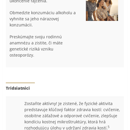
ukončenie fajčenia.
Obmedzte konzumáciu alkoholu a
vyhnite sa jeho nárazovej
konzumácii.
Preskúmajte svoju rodinnú
anamnézu a zistite, či máte
genetické riziká vzniku
osteoporózy.
Tridsiatnici
Zostaňte aktívny! Je zistené, že fyzické aktivita
predstavuje kľúčový faktor zdravia kostí: cvičenie,
osobitne záťažové a odporové cvičenie, zlepšuje
kondíciu kostnej mikroštruktúry, ktorá hrá
5
rozhodujúcu úlohu v udržaní zdravia kostí.