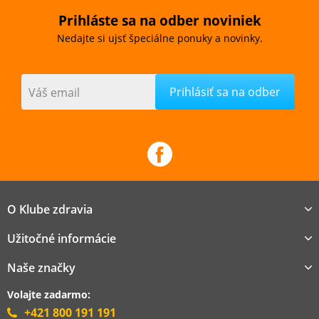
Prihláste sa na odber noviniek
Nedajte si ujsť špeciálne ponuky a novinky.
Váš email
O Klube zdravia
Užitočné informácie
Naše značky
Volajte zadarmo:
+421 800 191 191