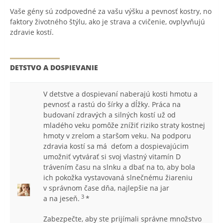
Vaše gény sú zodpovedné za vašu výšku a pevnosť kostry, no
faktory životného štýlu, ako je strava a cvičenie, ovplyvňujú
zdravie kostí.
DETSTVO A DOSPIEVANIE
V detstve a dospievaní naberajú kosti hmotu a
pevnosť a rastú do šírky a dĺžky. Práca na
budovaní zdravých a silných kostí už od
mladého veku pomôže znížiť riziko straty kostnej
hmoty v zrelom a staršom veku. Na podporu
zdravia kostí sa má deťom a dospievajúcim
umožniť vytvárať si svoj vlastný vitamín D
trávením času na slnku a dbať na to, aby bola
ich pokožka vystavovaná slnečnému žiareniu
v správnom čase dňa, najlepšie na jar
3
a na jeseň.
*
Zabezpečte, aby ste prijímali správne množstvo