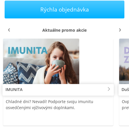
Rýchla objednávka
Aktuálne promo akcie
IMUNITA
Duš
Chladné dni? Nevadí! Podporte svoju imunitu
Ovp
osvedčenými výživovými doplnkami.
pre