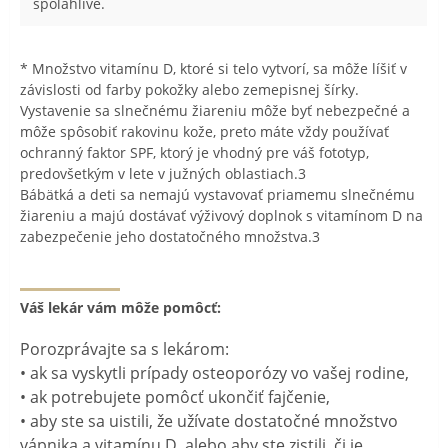
spoľahlivé.
* Množstvo vitamínu D, ktoré si telo vytvorí, sa môže líšiť v
závislosti od farby pokožky alebo zemepisnej šírky.
Vystavenie sa slnečnému žiareniu môže byť nebezpečné a
môže spôsobiť rakovinu kože, preto máte vždy používať
ochranný faktor SPF, ktorý je vhodný pre váš fototyp,
predovšetkým v lete v južných oblastiach.3
Bábätká a deti sa nemajú vystavovať priamemu slnečnému
žiareniu a majú dostávať výživový doplnok s vitamínom D na
zabezpečenie jeho dostatočného množstva.3
Váš lekár vám môže pomôcť:
Porozprávajte sa s lekárom:
• ak sa vyskytli prípady osteoporózy vo vašej rodine,
• ak potrebujete pomôcť ukončiť fajčenie,
• aby ste sa uistili, že užívate dostatočné množstvo
vápnika a vitamínu D, alebo aby ste zistili, či je