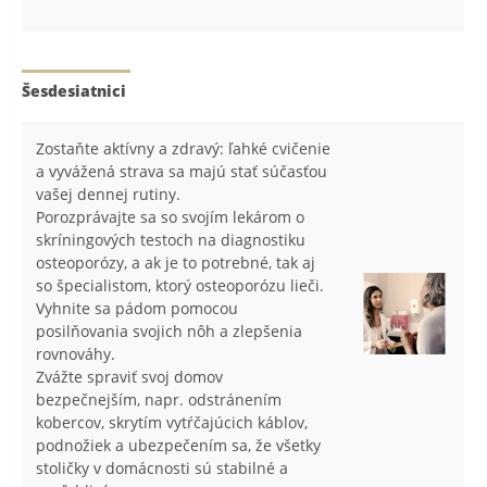
Šesdesiatnici
Zostaňte aktívny a zdravý: ľahké cvičenie
a vyvážená strava sa majú stať súčasťou
vašej dennej rutiny.
Porozprávajte sa so svojím lekárom o
skríningových testoch na diagnostiku
osteoporózy, a ak je to potrebné, tak aj
so špecialistom, ktorý osteoporózu lieči.
Vyhnite sa pádom pomocou
posilňovania svojich nôh a zlepšenia
rovnováhy.
Zvážte spraviť svoj domov
bezpečnejším, napr. odstránením
kobercov, skrytím vytŕčajúcich káblov,
podnožiek a ubezpečením sa, že všetky
stoličky v domácnosti sú stabilné a