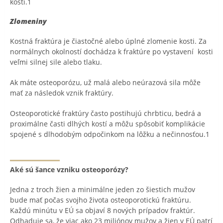
kosti.1
Zlomeniny
Kostná fraktúra je čiastočné alebo úplné zlomenie kosti. Za
normálnych okolností dochádza k fraktúre po vystavení kosti
veľmi silnej sile alebo tlaku.
Ak máte osteoporózu, už malá alebo neúrazová sila môže
mať za následok vznik fraktúry.
Osteoporotické fraktúry často postihujú chrbticu, bedrá a
proximálne časti dlhých kostí a môžu spôsobiť komplikácie
spojené s dlhodobým odpočinkom na lôžku a nečinnosťou.1
Aké sú šance vzniku osteoporózy?
Jedna z troch žien a minimálne jeden zo šiestich mužov
bude mať počas svojho života osteoporotickú fraktúru.
Každú minútu v EÚ sa objaví 8 nových prípadov fraktúr.
Odhaduje sa, že viac ako 23 miliónov mužov a žien v EÚ patrí