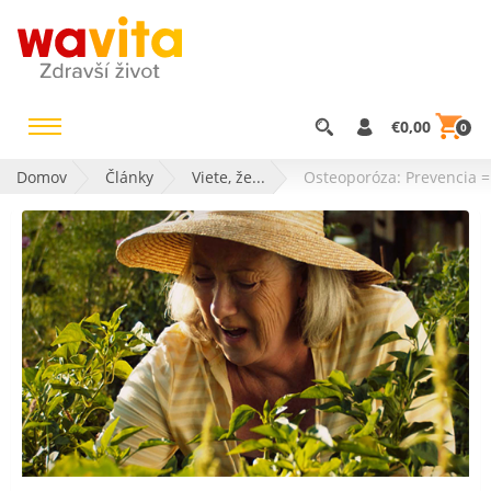
€0,00
0
Domov
Články
Viete, že...
Osteoporóza: Prevencia =