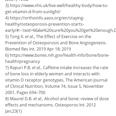
3) https://www.nhs.uk/live-well/healthy-body/how-to-
get-vitamin-d-from-sunlight/
4) https://orthoinfo.aaos.org/en/staying-
healthy/osteoporosis-prevention-starts-
early/#:~:text=Make%20sure%20you%20get%20enough
5) Tong X.
et al.
, The Effect of Exercise on the
Prevention of Osteoporosis and Bone Angiogenesis.
Biomed Res Int. 2019 Apr 18; 2019
6) https://www.bones.nih.gov/health-info/bone/bone-
health/pregnancy
7) Rapuri P.B.
et al.
, Caffeine intake increases the rate
of bone loss in elderly women and interacts with
vitamin D receptor genotypes, The American Journal
of Clinical Nutrition, Volume 74, Issue 5, November
2001, Pages 694–700
8) Maurel D.B.
et al.
, Alcohol and bone: review of dose
effects and mechanisms. Osteoporos Int. 2012
Jan;23(1)