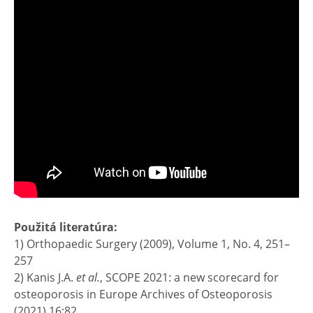
Použitá literatúra:
1) Orthopaedic Surgery (2009), Volume 1, No. 4, 251–
257
2) Kanis J.A.
et al.
, SCOPE 2021: a new scorecard for
osteoporosis in Europe Archives of Osteoporosis
(2021) 16:82