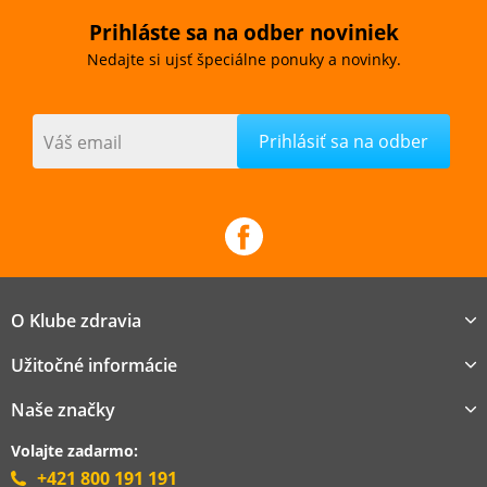
Prihláste sa na odber noviniek
Nedajte si ujsť špeciálne ponuky a novinky.
Váš email
O Klube zdravia
Užitočné informácie
Naše značky
Volajte zadarmo:
+421 800 191 191