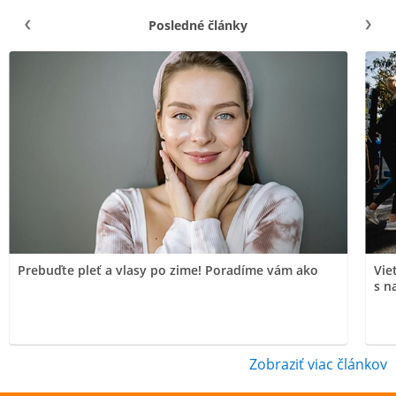
Posledné články
Prebuďte pleť a vlasy po zime! Poradíme vám ako
Vie
s n
Zobraziť viac článkov