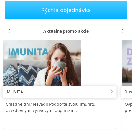
Rýchla objednávka
Aktuálne promo akcie
IMUNITA
Duš
Chladné dni? Nevadí! Podporte svoju imunitu
Ovp
osvedčenými výživovými doplnkami.
pre