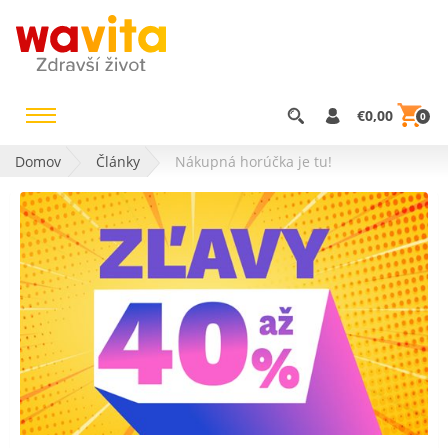
€0,00
0
Domov
Články
Nákupná horúčka je tu!