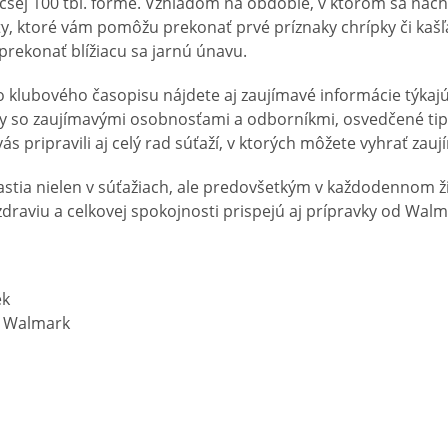
väčšej 100 tbl. forme. Vzhľadom na obdobie, v ktorom sa n
, ktoré vám pomôžu prekonať prvé príznaky chrípky či kašľa
 prekonať blížiacu sa jarnú únavu.
klubového časopisu nájdete aj zaujímavé informácie týkajúc
ry so zaujímavými osobnosťami a odborníkmi, osvedčené tip
ás pripravili aj celý rad súťaží, v ktorých môžete vyhrať zau
stia nielen v súťažiach, ale predovšetkým v každodennom ži
raviu a celkovej spokojnosti prispejú aj prípravky od Walm
ek
ti Walmark