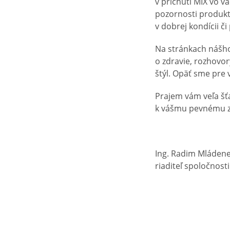
v príchuti MIX vo 
pozornosti produkty
v dobrej kondícii či
Na stránkach nášho 
o zdravie, rozhovo
štýl. Opäť sme pre v
Prajem vám veľa šťa
k vášmu pevnému zd
Ing. Radim Mláden
riaditeľ spoločnos