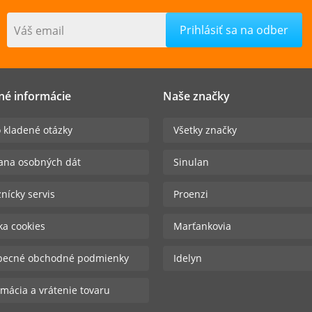
Váš email
né informácie
Naše značky
 kladené otázky
Všetky značky
ana osobných dát
Sinulan
nícky servis
Proenzi
ika cookies
Marťankovia
becné obchodné podmienky
Idelyn
mácia a vrátenie tovaru