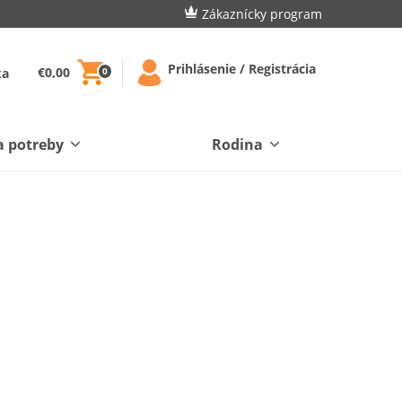
Zákaznícky program
Prihlásenie / Registrácia
€0,00
ka
0
a potreby
Rodina