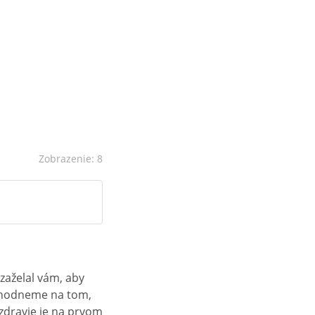
Zobrazenie: 8
zaželal vám, aby
 zhodneme na tom,
 zdravie je na prvom