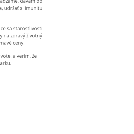
achádzame, dávam do
, udržať si imunitu
e sa starostlivosti
y na zdravý životný
jímavé ceny.
vote, a verím, že
arku.