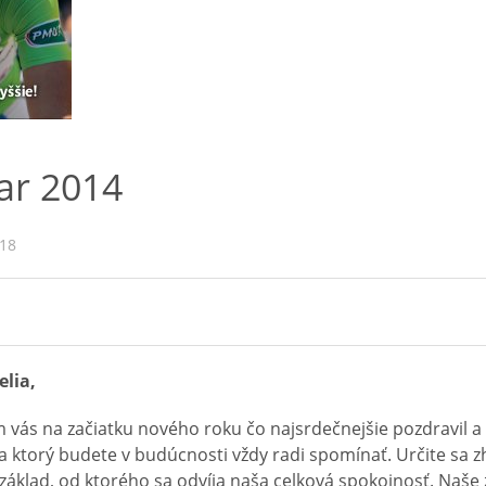
ar 2014
018
elia,
 vás na začiatku nového roku čo najsrdečnejšie pozdravil a 
na ktorý budete v budúcnosti vždy radi spomínať. Určite sa
 základ, od ktorého sa odvíja naša celková spokojnosť. Naše