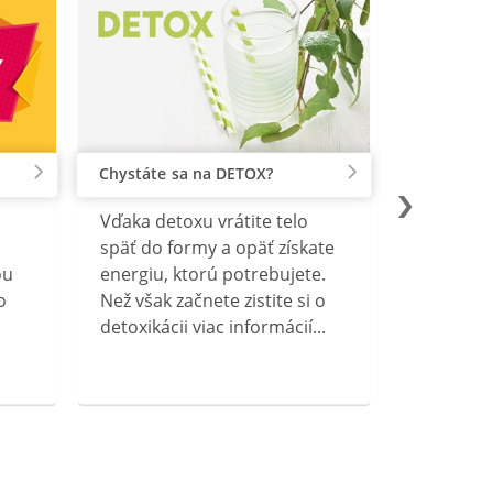
Chystáte sa na DETOX?
Vďaka detoxu vrátite telo
späť do formy a opäť získate
ou
energiu, ktorú potrebujete.
o
Než však začnete zistite si o
detoxikácii viac informácií...