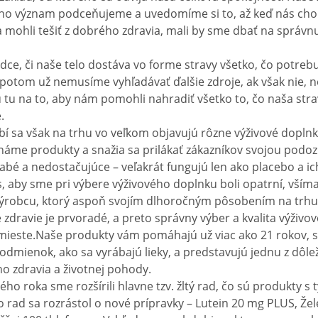
jeho význam podceňujeme a uvedomíme si to, až keď nás chor
 mohli tešiť z dobrého zdravia, mali by sme dbať na správnu
dce, či naše telo dostáva vo forme stravy všetko, čo potrebu
 potom už nemusíme vyhľadávať ďalšie zdroje, ak však nie, 
 tu na to, aby nám pomohli nahradiť všetko to, čo naša stra
.
 sa však na trhu vo veľkom objavujú rôzne výživové doplnky
náme produkty a snažia sa prilákať zákazníkov svojou podoz
slabé a nedostačujúce – veľakrát fungujú len ako placebo a ich
s, aby sme pri výbere výživového doplnku boli opatrní, všímali
 výrobcu, ktorý aspoň svojím dlhoročným pôsobením na trh
e zdravie je prvoradé, a preto správny výber a kvalita výživ
mieste.Naše produkty vám pomáhajú už viac ako 21 rokov, 
dmienok, ako sa vyrábajú lieky, a predstavujú jednu z dôlež
o zdravia a životnej pohody.
o roka sme rozšírili hlavne tzv. žltý rad, čo sú produkty s 
o rad sa rozrástol o nové prípravky – Lutein 20 mg PLUS, Že