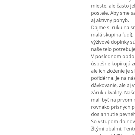
mieste, ale často 
postele. Aby sme sa
aj aktívny pohyb.
Dajme si ruku na sr
malá skupina ľudí),
výživové doplnky sú
naše telo potrebuje
V poslednom období
úspešne kopírujú z
ale ich zloženie je 
pofidérna. Je na ná
dávkovanie, ale aj
záruku kvality. Naš
mali byť na prvom 
rovnako prísnych po
dosiahnutie pevnéh
So vstupom do novéh
žltými obalmi. Tent