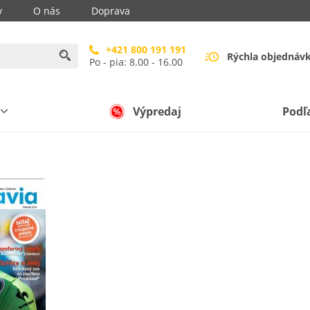
y
O nás
Doprava
+421 800 191 191
Rýchla objednáv
Po - pia: 8.00 - 16.00
Výpredaj
Podľ