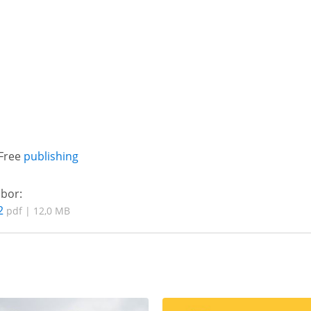
 Free
publishing
úbor:
2
pdf | 12,0 MB