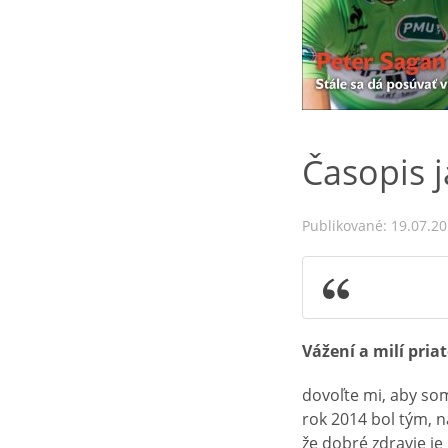
Časopis j
Publikované: 19.07.2
Vážení a milí priat
dovoľte mi, aby som
rok 2014 bol tým, 
že dobré zdravie je