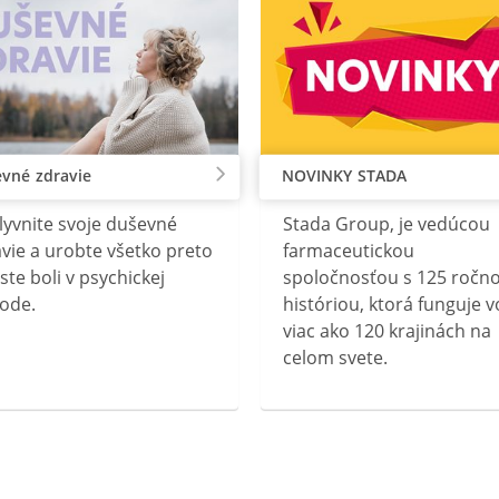
vné zdravie
NOVINKY STADA
lyvnite svoje duševné
Stada Group, je vedúcou
vie a urobte všetko preto
farmaceutickou
ste boli v psychickej
spoločnosťou s 125 ročn
ode.
históriou, ktorá funguje v
viac ako 120 krajinách na
celom svete.