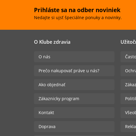
Prihláste sa na odber noviniek
Nedajte si ujsť špeciálne ponuky a novinky.
O Klube zdravia
Užitoč
O nás
Často
Prečo nakupovať práve u nás?
Ochr
Ako objednať
Zákaz
Zákaznicky program
Polit
Kontakt
Všeo
Doprava
Rekla