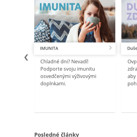
IMUNITA
Duše
lu
Chladné dni? Nevadí!
Ovp
rebný na
Podporte svoju imunitu
zdra
očného
osvedčenými výživovými
aby 
doplnkami.
poh
ravín
ovou
Posledné články