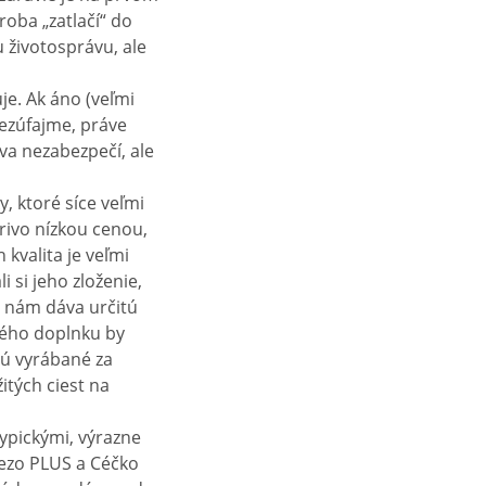
oba „zatlačí“ do
 životosprávu, ale
je. Ak áno (veľmi
nezúfajme, práve
va nezabezpečí, ale
, ktoré síce veľmi
rivo nízkou cenou,
 kvalita je veľmi
 si jeho zloženie,
u nám dáva určitú
ového doplnku by
sú vyrábané za
itých ciest na
typickými, výrazne
lezo PLUS a Céčko