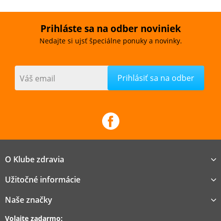
Prihláste sa na odber noviniek
Nedajte si ujsť špeciálne ponuky a novinky.
Váš email
O Klube zdravia
Užitočné informácie
Naše značky
Volajte zadarmo: