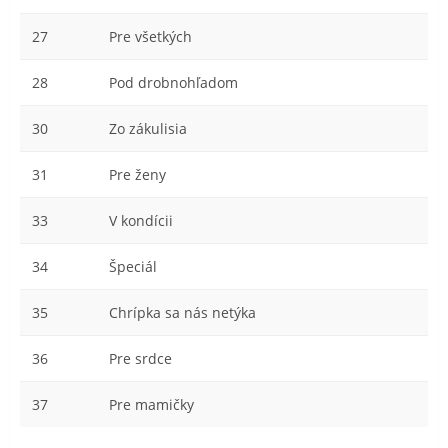
27
Pre všetkých
28
Pod drobnohľadom
30
Zo zákulisia
31
Pre ženy
33
V kondícii
34
Špeciál
35
Chrípka sa nás netýka
36
Pre srdce
37
Pre mamičky