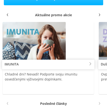
Aktuálne promo akcie
IMUNITA
Duš
Chladné dni? Nevadí! Podporte svoju imunitu
Ovp
osvedčenými výživovými doplnkami.
pre
Posledné články