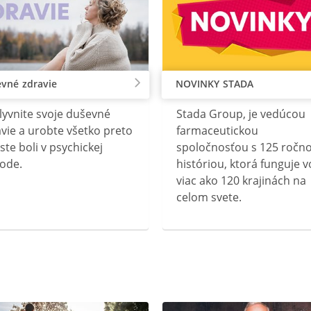
vné zdravie
NOVINKY STADA
lyvnite svoje duševné
Stada Group, je vedúcou
vie a urobte všetko preto
farmaceutickou
ste boli v psychickej
spoločnosťou s 125 ročn
ode.
históriou, ktorá funguje v
viac ako 120 krajinách na
celom svete.