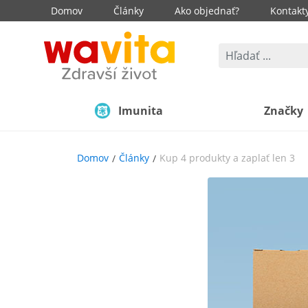
Domov
Články
Ako objednať?
Kontakt
Imunita
Značky
Domov
Články
Kup 4 produkty a zaplať len 3