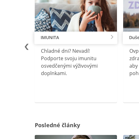
IMUNITA
Duše
lu
Chladné dni? Nevadí!
Ovp
rebný na
Podporte svoju imunitu
zdra
očného
osvedčenými výživovými
aby 
doplnkami.
poh
ravín
ovou
Posledné články