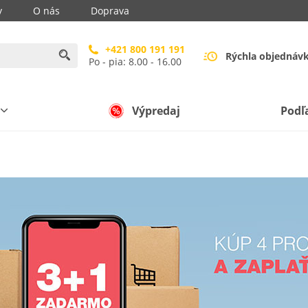
y
O nás
Doprava
+421 800 191 191
Rýchla objednáv
Po - pia: 8.00 - 16.00
Výpredaj
Podľ