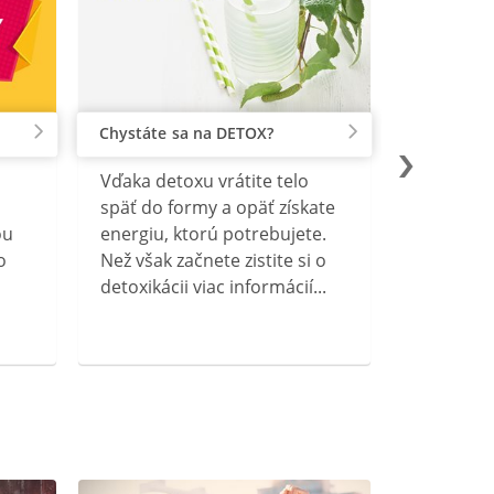
Chystáte sa na DETOX?
Vďaka detoxu vrátite telo
späť do formy a opäť získate
ou
energiu, ktorú potrebujete.
o
Než však začnete zistite si o
detoxikácii viac informácií...