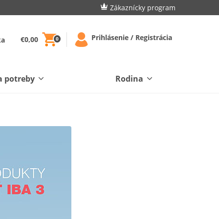
Zákaznícky program
Prihlásenie / Registrácia
€0,00
ka
0
a potreby
Rodina