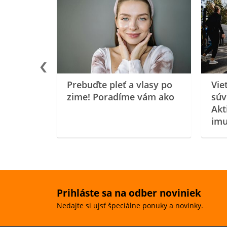
rgiu a
oenzýmu
Prebuďte pleť a vlasy po
Vie
zime! Poradíme vám ako
súv
Akt
imu
Prihláste sa na odber noviniek
Nedajte si ujsť špeciálne ponuky a novinky.