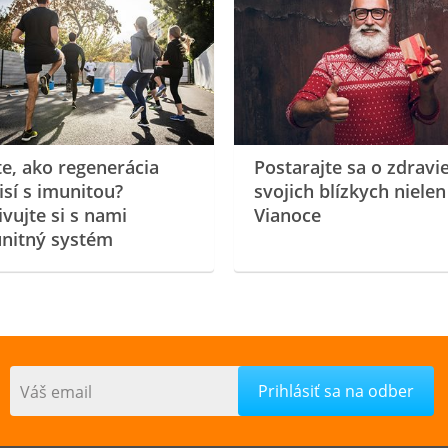
te, ako regenerácia
Postarajte sa o zdravi
isí s imunitou?
svojich blízkych nielen
ivujte si s nami
Vianoce
nitný systém
Váš email