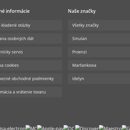
né informácie
Naše značky
 kladené otázky
Všetky značky
ana osobných dát
Sinulan
nícky servis
Proenzi
ika cookies
Marťankovia
becné obchodné podmienky
Idelyn
mácia a vrátenie tovaru