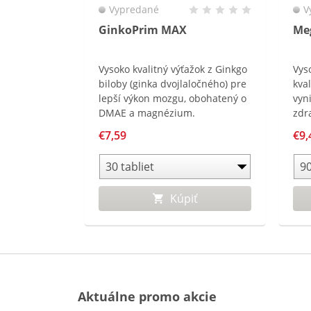
Vypredané
V
GinkoPrim MAX
Me
Vysoko kvalitný výťažok z Ginkgo
Vys
biloby (ginka dvojlaločného) pre
kva
lepší výkon mozgu, obohatený o
vyn
DMAE a magnézium.
zdr
€7,59
€9,
Kúpiť
Aktuálne promo akcie