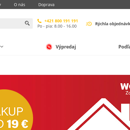
y
O nás
Doprava
+421 800 191 191
Rýchla objednáv
Po - pia: 8.00 - 16.00
Výpredaj
Podľ