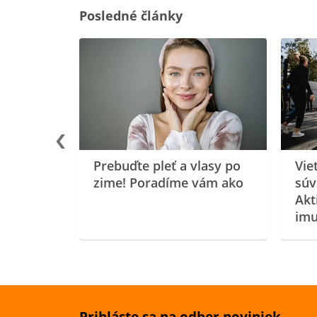
Posledné články
rgiu a
oenzýmu
Prebuďte pleť a vlasy po
Vie
zime! Poradíme vám ako
súv
Akt
imu
Prihláste sa na odber noviniek