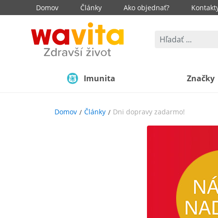
Domov
Články
Ako objednať?
Kontakt
Imunita
Značky
Domov
Články
Dni dopravy zadarmo!