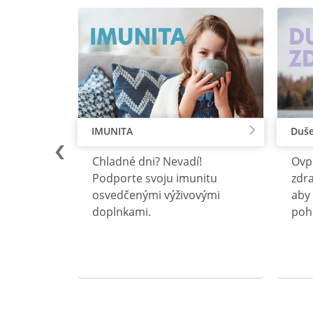
IMUNITA
Duše
lu
Chladné dni? Nevadí!
Ovp
rebný na
Podporte svoju imunitu
zdra
očného
osvedčenými výživovými
aby 
doplnkami.
poh
ravín
ovou