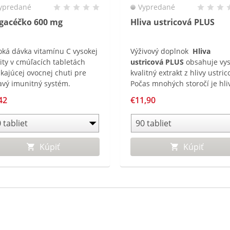
ypredané
Vypredané
gacéčko 600 mg
Hliva ustricová PLUS
oká dávka vitamínu C vysokej
Výživový doplnok
Hliva
lity v cmúľacích tabletách
ustricová PLUS
obsahuje vy
ikajúcej ovocnej chuti pre
kvalitný extrakt z hlivy ustric
avý imunitný systém.
Počas mnohých storočí je hli
tradične používaná v Číne. T
42
€11,90
produkt je obohatený o extra
z Echinacey a Rakytníka
rešetliakového, ktoré prispie
k normálnej funkcii imunitn
Kúpiť
Kúpiť
systému.