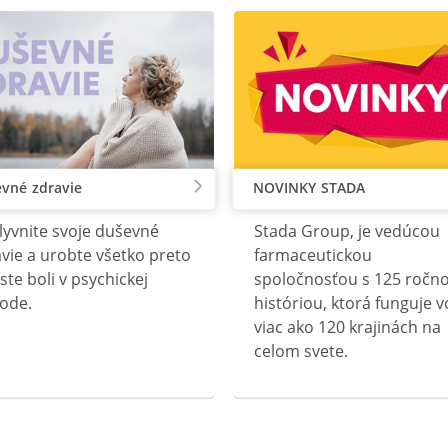
vné zdravie
NOVINKY STADA
lyvnite svoje duševné
Stada Group, je vedúcou
vie a urobte všetko preto
farmaceutickou
ste boli v psychickej
spoločnosťou s 125 ročn
ode.
históriou, ktorá funguje v
viac ako 120 krajinách na
celom svete.