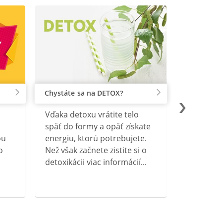
Chystáte sa na DETOX?
Vďaka detoxu vrátite telo
späť do formy a opäť získate
ou
energiu, ktorú potrebujete.
o
Než však začnete zistite si o
detoxikácii viac informácií...