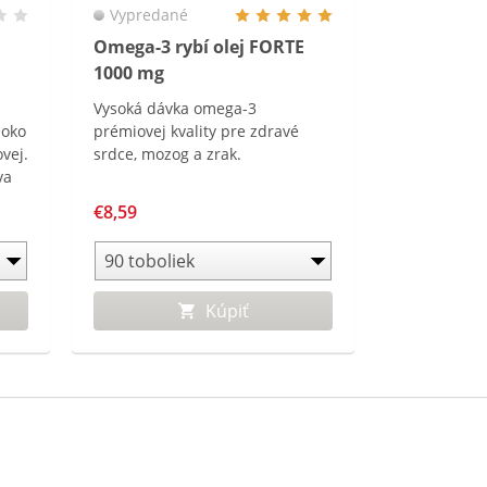
Vypredané
Omega-3 rybí olej FORTE
1000 mg
Vysoká dávka omega-3
soko
prémiovej kvality pre zdravé
ovej.
srdce, mozog a zrak.
va
ento
€8,59
kt
vajú
ého
Kúpiť