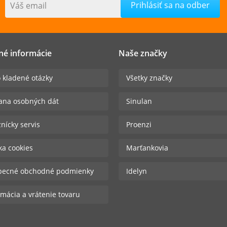
Váš email
né informácie
Naše značky
 kladené otázky
Všetky značky
ana osobných dát
Sinulan
nícky servis
Proenzi
ika cookies
Marťankovia
becné obchodné podmienky
Idelyn
mácia a vrátenie tovaru