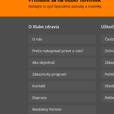
Nedajte si ujsť špeciálne ponuky a novinky.
O Klube zdravia
Užitoč
O nás
Často
Prečo nakupovať práve u nás?
Ochr
Ako objednať
Zákaz
Zákaznicky program
Polit
Kontakt
Všeo
Doprava
Rekla
Mediálny Partner