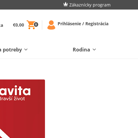
Zákaznícky program
Prihlásenie / Registrácia
€0,00
ka
0
a potreby
Rodina