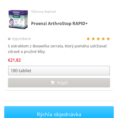
Výživový doplnok
Proenzi ArthroStop RAPID+
Vypredané
S extraktom z Boswellia serrata, ktorý pomáha udržiavať
zdravé a pružné kĺby.
€21,82
Kúpiť
Rýchla objednávka