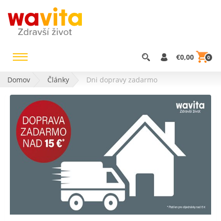
€0,00
0
Domov
Články
Dni dopravy zadarmo