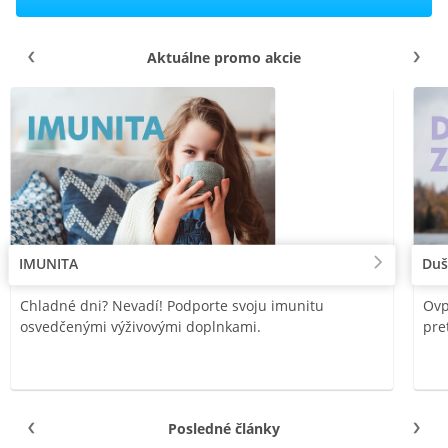
Aktuálne promo akcie
IMUNITA
Duš
Chladné dni? Nevadí! Podporte svoju imunitu
Ovp
osvedčenými výživovými doplnkami.
pre
Posledné články