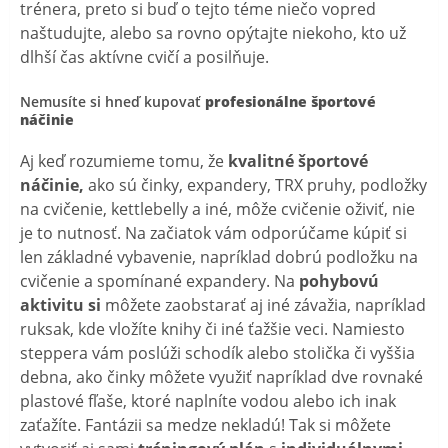
trénera, preto si buď o tejto téme niečo vopred
naštudujte, alebo sa rovno opýtajte niekoho, kto už
dlhší čas aktívne cvičí a posilňuje.
Nemusíte si hneď kupovať
profesionálne športové
náčinie
Aj keď rozumieme tomu, že
kvalitné športové
náčinie,
ako sú činky, expandery, TRX pruhy, podložky
na cvičenie, kettlebelly a iné, môže cvičenie oživiť, nie
je to nutnosť. Na začiatok vám odporúčame kúpiť si
len základné vybavenie, napríklad dobrú podložku na
cvičenie a spomínané expandery. Na
pohybovú
aktivitu si
môžete zaobstarať aj iné závažia, napríklad
ruksak, kde vložíte knihy či iné ťažšie veci. Namiesto
steppera vám poslúži schodík alebo stolička či vyššia
debna, ako činky môžete využiť napríklad dve rovnaké
plastové fľaše, ktoré naplníte vodou alebo ich inak
zaťažíte. Fantázii sa medze nekladú! Tak si môžete