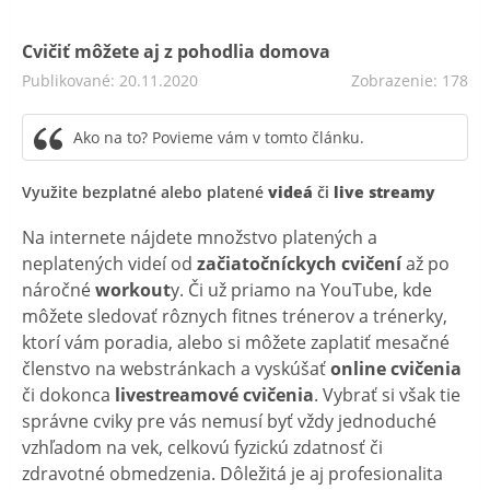
Cvičiť môžete aj z pohodlia domova
Publikované: 20.11.2020
Zobrazenie: 178
Ako na to? Povieme vám v tomto článku.
Využite bezplatné alebo platené
videá
či
live streamy
Na internete nájdete množstvo platených a
neplatených videí od
začiatočníckych cvičení
až po
náročné
workout
y. Či už priamo na YouTube, kde
môžete sledovať rôznych fitnes trénerov a trénerky,
ktorí vám poradia, alebo si môžete zaplatiť mesačné
členstvo na webstránkach a vyskúšať
online cvičenia
či dokonca
livestreamové cvičenia
. Vybrať si však tie
správne cviky pre vás nemusí byť vždy jednoduché
vzhľadom na vek, celkovú fyzickú zdatnosť či
zdravotné obmedzenia. Dôležitá je aj profesionalita