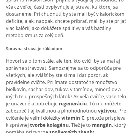
však z veľkej časti ovplyvňuje aj strava, ku ktorej sa
dostaneme. Pri chudnutí by ste mali byť v kalorickom
deficite, a ak, naopak, chcete pribrať, mali by ste prijať
viac kalórií, ako dokážete spáliť vy a váš bazálny
metabolizmus za celý deň.
Správna strava je základom
Hovorí sa o tom stále, ale ten, kto cvičí, by sa mal aj
správne stravovať. Samozrejme sa to odporúča pre
všetkých, ale zvlášť by ste si mali dať pozor, ak
pravidelne cvičíte. Prijímate dostatočné množstvo
bielkovín, sacharidov, tukov, vitamínov, minerálov a
iných telu prospešných látok? Ak veľa cvičíte, vaše telo
je unavené a potrebuje
regeneráciu
. Tú mu môžete
zabezpečiť aj kvalitnou a plnohodnotnou
výživou
. Pre
cvičenie je veľmi dôležitý
vitamín C
, pretože prispieva
k správnej
tvorbe kolagénu
. Tiež je to
mangán
, ktorý
pomáha pri tvorbe
spojivových tkanív
.