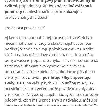
vytvoriť aj sami
tréningový plán
s
individuálnymi
cvikmi
, prípadne využiť tieto náhradné
cvičebné
pomôcky
namiesto náčinia, ktoré ukazujú v
profesionálnych videách.
Snažte sa o pravidelnosť
Aj keď v tejto uponáhľanej súčasnosti sa všetci za
niečím naháňame, vždy si skúste nájsť aspoň pár
hodín týždenne na svoju pohybovú aktivitu. Keďže
väčšina z nás má sedavé zamestnanie, dostatočný
pohyb väčšine populácie chýba. To však neznamená,
že to má slúžiť vám ako výhovorka. Správne a
primerané cvičenie nielenže blahodarne pôsobí na
vaše fyzické zdravie –
posilňuje kĺby
a
spevňuje
svaly
, ale aj na vašu psychiku. Do určitej miery, ak
necvičíte neskoro večer, môže pozitívne ovplyvniť aj
váš spánok. Navyše spaľujete nadbytočné kalórie, tým
pádom tí, ktorí majú problémy s nadváhou, môžu pri
správnom kalorickom príjme a výdaji aj schudnúť. To