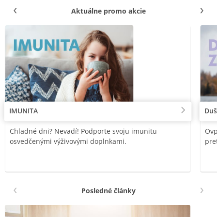
Aktuálne promo akcie
IMUNITA
Duš
Chladné dni? Nevadí! Podporte svoju imunitu
Ovp
osvedčenými výživovými doplnkami.
pre
Posledné články