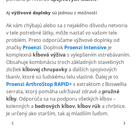
Aj
výživové doplnky
sú jednou z možností
Ak vám chýbajú alebo sa z nejakého dôvodu netvoria
v tele potrebné látky, môže nastať vo vašom tele
problém. Preto odporúčame výživové doplnky od
značky
Proenzi
. Doplnok
Proenzi Intensive
je
komplexná
kĺbová výživa
s vylepšením vstrebávaním.
Obsahuje kombináciu troch základných stavebných
zložiek
kĺbovej chrupavky
a ďalších spojivových
tkanív, ktoré sú ľudskému telu vlastné. Ďalej je to
Proenzi ArthroStop RAPID+
s extraktom z Boswellia
serrata, ktorý pomáha udržiavať zdravé a
pružné
kĺby
. Odporúča sa na podporu všetkých kĺbov –
kolenných a
bedrových kĺbov
,
kĺbov rúk
a chrbtice.
Je určený ako starším, tak aj mladším ľuďom.