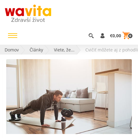
€0,00
0
Domov
Články
Viete, že...
Cvičiť môžete aj z pohod