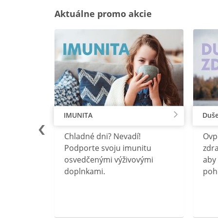
Aktuálne promo akcie
IMUNITA
Duše
lu
Chladné dni? Nevadí!
Ovp
rebný na
Podporte svoju imunitu
zdra
očného
osvedčenými výživovými
aby 
doplnkami.
poh
ravín
ovou