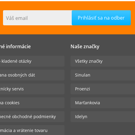
Váš email
né informácie
Naše značky
 kladené otázky
Všetky značky
ana osobných dát
Sinulan
nícky servis
Proenzi
ika cookies
Marťankovia
becné obchodné podmienky
Idelyn
mácia a vrátenie tovaru