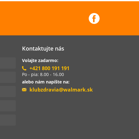
Kontaktujte nás
Volajte zadarmo:
+421 800 191 191
Po - pia: 8.00 - 16.00
alebo nám napíšte na:
klubzdravia@walmark.sk