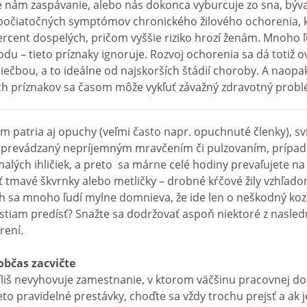
e nám zaspávanie, alebo nás dokonca vyburcuje zo sna, býv
počiatočných symptómov chronického žilového ochorenia, k
ercent dospelých, pričom vyššie riziko hrozí ženám. Mnoho ľ
odu – tieto príznaky ignoruje. Rozvoj ochorenia sa dá totiž o
iečbou, a to ideálne od najskorších štádií choroby. A naopak
h príznakov sa časom môže vykľuť závažný zdravotný probl
m patria aj opuchy (veľmi často napr. opuchnuté členky), s
sprevádzaný nepríjemným mravčením či pulzovaním, prípad
alých ihličiek, a preto sa márne celé hodiny prevaľujete na 
iť tmavé škvrnky alebo metličky – drobné kŕčové žily vzhľa
ch sa mnoho ľudí mylne domnieva, že ide len o neškodný ko
stiam predísť? Snažte sa dodržovať aspoň niektoré z nasled
rení.
občas zacvičte
liš nevyhovuje zamestnanie, v ktorom väčšinu pracovnej dob
reto pravidelné prestávky, choďte sa vždy trochu prejsť a ak 