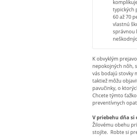
komplikuj
typických 
60 až 70 p
vlastnú šk
správnou l
neškodnýc
K obvyklým prejavo
nepokojných nôh, 
vás bodajú stovky m
taktiež môžu objav
pavučinky, o ktorý
Chcete týmto ťažko
preventívnych opat
V priebehu dňa si 
Žilovému obehu prí
stojíte. Robte si p