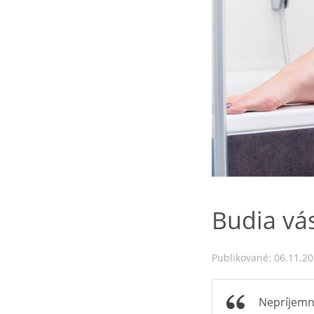
Budia vá
Publikované: 06.11.2
Nepríjemná