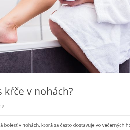
s kŕče v nohách?
018
 bolesť v nohách, ktorá sa často dostavuje vo večerných h