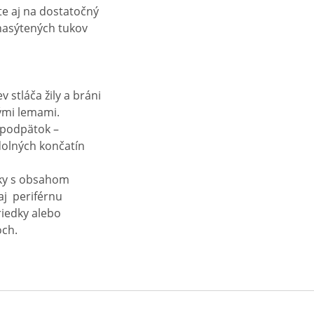
jte aj na dostatočný
 nasýtených tukov
 stláča žily a bráni
ými lemami.
ý podpätok –
dolných končatín
nky s obsahom
aj periférnu
riedky alebo
och.