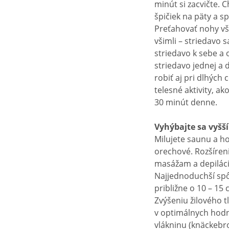
minút si zacvičte.
špičiek na päty a s
Preťahovať nohy vša
všimli – striedavo s
striedavo k sebe a 
striedavo jednej a 
robiť aj pri dlhých
telesné aktivity, ak
30 minút denne.
Vyhýbajte sa vyšš
Milujete saunu a ho
orechové. Rozšíreni
masážam a depiláci
Najjednoduchší spô
približne o 10 – 15 
Zvýšeniu žilového 
v optimálnych hodn
vlákninu (knäckebro