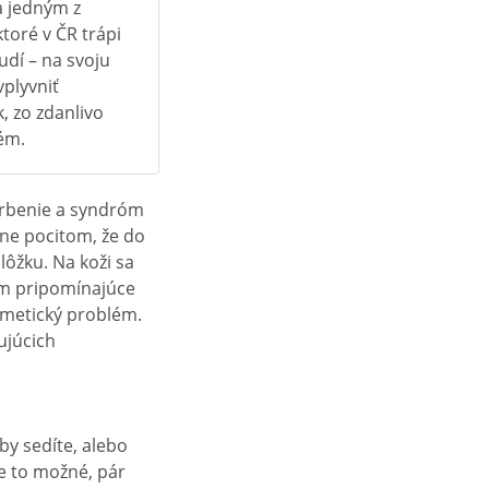
a jedným z
toré v ČR trápi
udí – na svoju
vplyvniť
, zo zdanlivo
ém.
vrbenie a syndróm
ne pocitom, že do
lôžku. Na koži sa
dom pripomínajúce
zmetický problém.
ujúcich
y sedíte, alebo
je to možné, pár