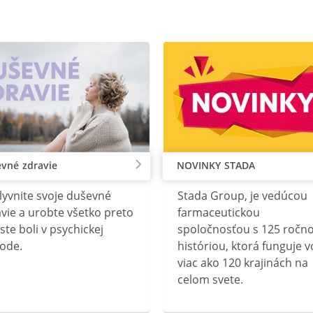
vné zdravie
NOVINKY STADA
lyvnite svoje duševné
Stada Group, je vedúcou
vie a urobte všetko preto
farmaceutickou
ste boli v psychickej
spoločnosťou s 125 ročn
ode.
históriou, ktorá funguje v
viac ako 120 krajinách na
celom svete.