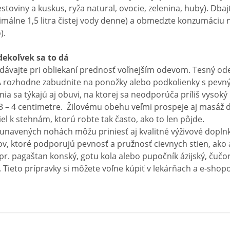
estoviny a kuskus, ryža natural, ovocie, zelenina, huby). Dba
nimálne 1,5 litra čistej vody denne) a obmedzte konzumáciu
).
dekoľvek sa to dá
 dávajte pri obliekaní prednosť voľnejším odevom. Tesný odev
A rozhodne zabudnite na ponožky alebo podkolienky s pevn
ia sa týkajú aj obuvi, na ktorej sa neodporúča príliš vysok
 3 – 4 centimetre. Žilovému obehu veľmi prospeje aj masáž 
 k stehnám, ktorú robte tak často, ako to len pôjde.
a unavených nohách môžu priniesť aj kvalitné výživové dopl
v, ktoré podporujú pevnosť a pružnosť cievnych stien, ako 
pr. pagaštan konský, gotu kola alebo pupočník ázijský, čučo
). Tieto prípravky si môžete voľne kúpiť v lekárňach a e-shop