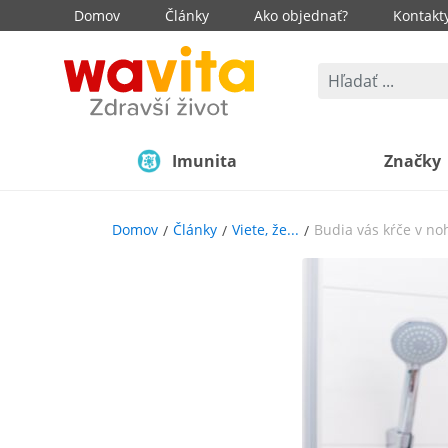
Domov
Články
Ako objednať?
Kontakt
Imunita
Značky
Domov
Články
Viete, že...
Budia vás kŕče v no