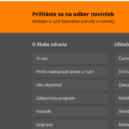
Prihláste sa na odber noviniek
Nedajte si ujsť špeciálne ponuky a novinky.
O Klube zdravia
Užitoč
O nás
Často
Prečo nakupovať práve u nás?
Ochr
Ako objednať
Zákaz
Zákaznicky program
Polit
Kontakt
Všeo
Doprava
Rekla