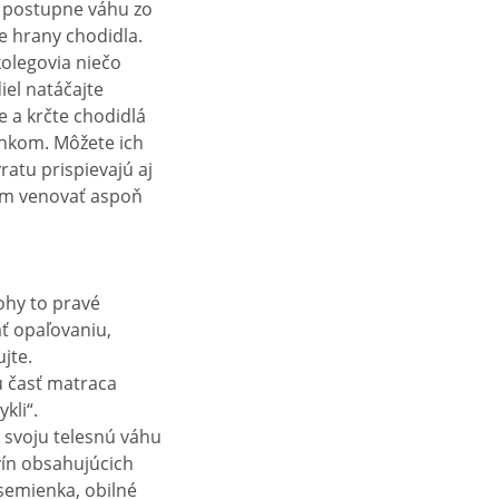
e postupne váhu zo
ie hrany chodidla.
kolegovia niečo
iel natáčajte
e a krčte chodidlá
inkom. Môžete ich
ratu prispievajú aj
a im venovať aspoň
ohy to pravé
ať opaľovaniu,
jte.
ú časť matraca
kli“.
 svoju telesnú váhu
vín obsahujúcich
 semienka, obilné