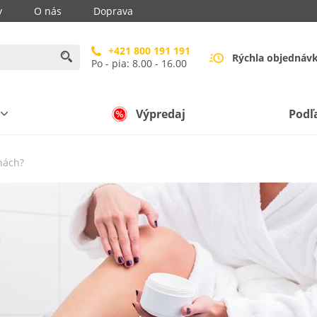
y
O nás
Doprava
+421 800 191 191
Rýchla objednáv
Po - pia: 8.00 - 16.00
Výpredaj
Podľ
hách?