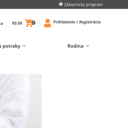
Zákaznícky program
Prihlásenie / Registrácia
€0,00
ka
0
a potreby
Rodina