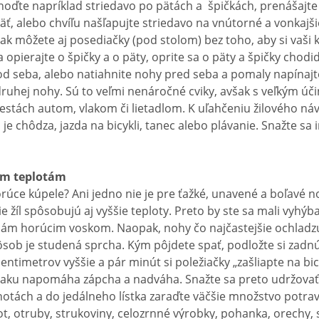
 Choďte napríklad striedavo po pätách a špičkách, prenášajt
päť, alebo chvíľu našľapujte striedavo na vnútorné a vonkajš
k môžete aj posediačky (pod stolom) bez toho, aby si vaši 
a opierajte o špičky a o päty, oprite sa o päty a špičky chodid
od seba, alebo natiahnite nohy pred seba a pomaly napínajt
druhej nohy. Sú to veľmi nenáročné cviky, avšak s veľkým úč
 cestách autom, vlakom či lietadlom. K uľahčeniu žilového náv
o je chôdza, jazda na bicykli, tanec alebo plávanie. Snažte s
ím teplotám
rúce kúpele? Ani jedno nie je pre ťažké, unavené a boľavé n
e žíl spôsobujú aj vyššie teploty. Preto by ste sa mali vyhýb
ám horúcim voskom. Naopak, nohy čo najčastejšie ochladzu
sob je studená sprcha. Kým pôjdete spať, podložte si zadn
centimetrov vyššie a pár minút si poležiačky „zašliapte na bicy
tlaku napomáha zápcha a nadváha. Snažte sa preto udržovať
otách a do jedálneho lístka zaraďte väčšie množstvo potra
t, otruby, strukoviny, celozrnné výrobky, pohanka, orechy,