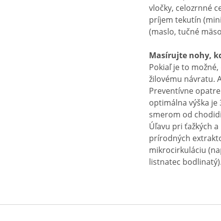
vločky, celozrnné c
príjem tekutín (mi
(maslo, tučné mäso
Masírujte nohy, k
Pokiaľ je to možné,
žilovému návratu. 
Preventívne opatren
optimálna výška je
smerom od chodidiel
Úľavu pri ťažkých 
prírodných extrakto
mikrocirkuláciu (na
listnatec bodlinatý