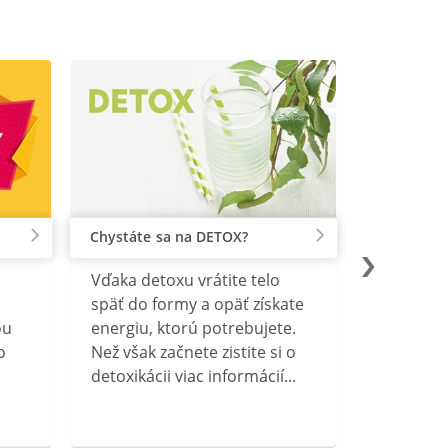
Chystáte sa na DETOX?
Vďaka detoxu vrátite telo
späť do formy a opäť získate
ou
energiu, ktorú potrebujete.
o
Než však začnete zistite si o
detoxikácii viac informácií...