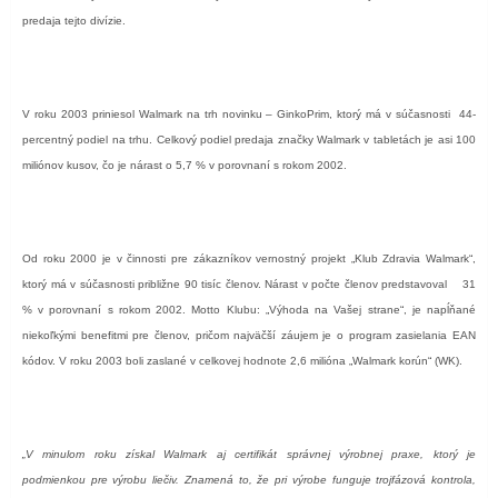
predaja tejto divízie.
V roku 2003 priniesol Walmark na trh novinku – GinkoPrim, ktorý má v súčasnosti
44-
percentný podiel na trhu. Celkový podiel predaja značky Walmark v tabletách je asi 100
miliónov kusov, čo je nárast o 5,7 % v porovnaní s rokom 2002.
Od roku 2000 je v činnosti pre zákazníkov vernostný projekt „Klub Zdravia Walmark“,
ktorý má v súčasnosti približne 90 tisíc členov. Nárast v počte členov predstavoval
31
% v porovnaní s rokom 2002. Motto Klubu: „Výhoda na Vašej strane“, je napĺňané
niekoľkými benefitmi pre členov, pričom najväčší záujem je o program zasielania EAN
kódov. V roku 2003 boli zaslané v celkovej hodnote 2,6 milióna „Walmark korún“ (WK).
„V minulom roku získal Walmark aj certifikát správnej výrobnej praxe, ktorý je
podmienkou pre výrobu liečiv. Znamená to, že pri výrobe funguje trojfázová kontrola,