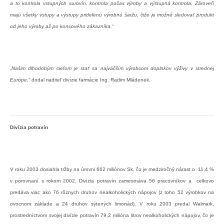
a to kontrola vstupných surovín, kontrola počas výroby a výstupná kontrola. Zároveň
majú všetky vstupy a výstupy pridelenú výrobnú šaržu, čiže je možné sledovať produkt
od jeho výroby až po koncového zákazníka.“
„Našim dlhodobým cieľom je stať sa najväčším výrobcom doplnkov výživy v strednej
Európe,“
dodal riaditeľ divízie farmácie Ing. Radim Mládenek.
Divízia potravín
V roku 2003 dosiahla tržby na úrovni 662 miliónov Sk, čo je medziročný nárast o 11,4 %
v porovnaní s rokom 2002. Divízia potravín zamestnáva 56 pracovníkov a
celkovo
predáva viac ako 76 rôznych druhov nealkoholických nápojov (z toho 52 výrobkov na
ovocnom základe a 24 druhov sýtených limonád). V roku 2003 predal Walmark,
prostredníctvom svojej divízie potravín 79,2 milióna litrov nealkoholických nápojov, čo je