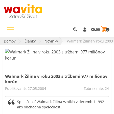
€0,00
0
Domov
Články
Novinky
Walmark Žilina v roku 2003
Walmark Žilina v roku 2003 s tržbami 977 miliónov
korún
Publikované: 27.05.2004
Zobrazenie: 24
Spoločnosť Walmark Žilina vznikla v decembri 1992
ako obchodná spoločnosť...