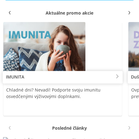
Aktuálne promo akcie
IMUNITA
Duš
Chladné dni? Nevadí! Podporte svoju imunitu
Ovp
osvedčenými výživovými doplnkami.
pre
Posledné články