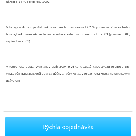
nárast o 14 % oproti roku 2002.
V kategórii džúsov je Walmark lídrom na trhu so svojím 19,2 % podielom. Značka Relax
bola vyhodnotená ako najlepšia značka v kategórii džúsov v roku 2003 (prieskum GfK,
september 2003).
V tomto roku dostal Walmark v apríli 2004 prvú cenu „Zlaté vajce Zväzu obchodu SR“
v kategórii najpraktickejší obal za džúsy značky Relax v obale TetraPrisma so skrutkovým
uzáverom.
Rýchla objednávka