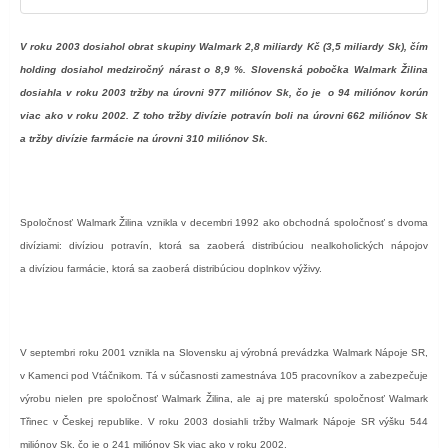
V roku 2003 dosiahol obrat skupiny Walmark 2,8 miliardy Kč (3,5 miliardy Sk), čím
holding dosiahol medziročný nárast o 8,9 %. Slovenská pobočka Walmark Žilina
dosiahla v roku 2003 tržby na úrovni 977 miliónov Sk, čo je
o 94 miliónov korún
viac ako v roku 2002. Z toho tržby divízie potravín boli na úrovni 662 miliónov Sk
a tržby divízie farmácie na úrovni 310 miliónov Sk.
Spoločnosť Walmark Žilina vznikla v decembri 1992 ako obchodná spoločnosť s dvoma
divíziami: divíziou potravín, ktorá sa zaoberá distribúciou nealkoholických nápojov
a divíziou farmácie, ktorá sa zaoberá distribúciou doplnkov výživy.
V septembri roku 2001 vznikla na Slovensku aj výrobná prevádzka Walmark Nápoje SR,
v Kamenci pod Vtáčnikom. Tá v súčasnosti zamestnáva 105 pracovníkov a zabezpečuje
výrobu nielen pre spoločnosť Walmark Žilina, ale aj pre materskú spoločnosť Walmark
Třinec v Českej republike. V roku 2003 dosiahli tržby Walmark Nápoje SR výšku 544
miliónov Sk, čo je o 241 miliónov Sk viac ako v roku 2002.