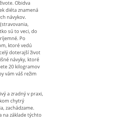
živote. Obidva
vek diéta znamená
ých návykov.
(stravovania,
ko sú to veci, do
ríjemné. Po
om, ktoré vedú
elý doterajší život
lišné návyky, ktoré
nete 20 kilogramov
aby vám váš režim
vý a zradný v praxi,
lkom chytrý
lia, zachádzame.
a na základe týchto