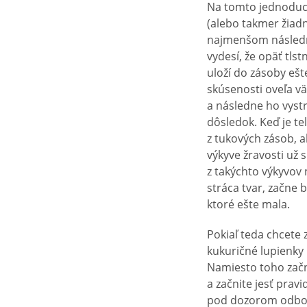
Na tomto jednoduch
(alebo takmer žiadn
najmenšom následno
vydesí, že opäť tlst
uloží do zásoby ešt
skúsenosti oveľa vä
a následne ho vystr
dôsledok. Keď je te
z tukových zásob, a
výkyve žravosti už 
z takýchto výkyvov 
stráca tvar, začne 
ktoré ešte mala.
Pokiaľ teda chcete
kukuričné lupienky 
Namiesto toho začn
a začnite jesť prav
pod dozorom odborní