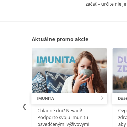
začať – určite nie j
Aktuálne promo akcie
IMUNITA
Duše
lu
Chladné dni? Nevadí!
Ovp
rebný na
Podporte svoju imunitu
zdra
očného
osvedčenými výživovými
aby 