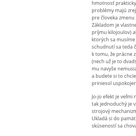
hmotnosť prakticky 
problémy majú zrej
pre človeka zmenu 
Základom je vlastne
príjmu kilojoulov) 
ktorých sa musíme 
schudnutí sa teda
k tomu, že prácne z
(nech už je to dvad
mu navyše nemusia 
a budete si to chci
priniesol uspokojen
Jo-jo efekt je veľm
tak jednoduchý je v
strojový mechanizm
Ukladá si do pamäti
skúseností sa chov