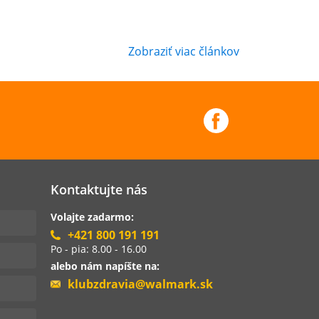
Zobraziť viac článkov
Kontaktujte nás
Volajte zadarmo:
+421 800 191 191
Po - pia: 8.00 - 16.00
alebo nám napíšte na:
klubzdravia@walmark.sk