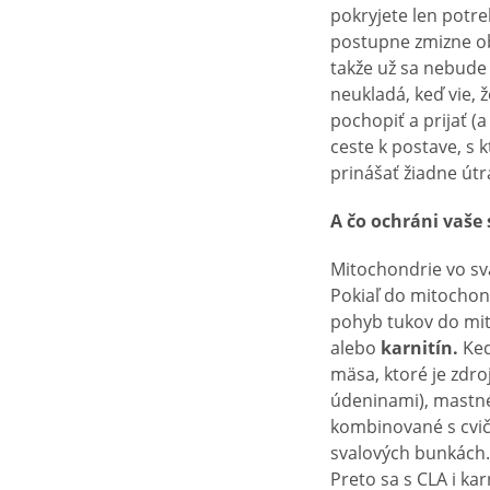
pokryjete len potre
postupne zmizne ob
takže už sa nebude b
neukladá, keď vie, 
pochopiť a prijať (a
ceste k postave, s 
prinášať žiadne útra
A čo ochráni vaše 
Mitochondrie vo sva
Pokiaľ do mitochon
pohyb tukov do mito
alebo
karnitín.
Keď
mäsa, ktoré je zdr
údeninami), mastné 
kombinované s cvič
svalových bunkách. 
Preto sa s CLA i ka