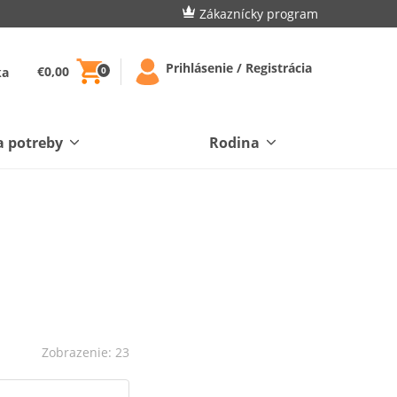
Zákaznícky program
Prihlásenie / Registrácia
€0,00
ka
0
a potreby
Rodina
Zobrazenie: 23