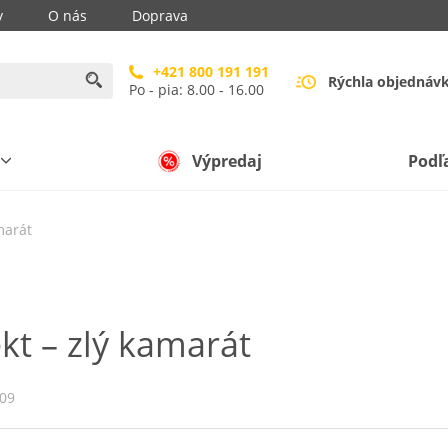
y
O nás
Doprava
+421 800 191 191
Rýchla objednáv
Po - pia: 8.00 - 16.00
Výpredaj
Podľ
amarát
fekt – zlý kamarát
009