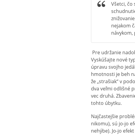
Všetci, čo
schudnutie
znižovanie
nejakom č
návykom, p
Pre udržanie nadobu
Vyskúšajte nové ty
úpravu svojho jedál
hmotnosti je beh na
že „strašiak“ v podo
dva veľmi odlišné 
vec druhá. Zbaveni
tohto úbytku.
Najčastejšie problé
nikomu), sú jo-jo e
nehýbe). Jo-jo efek