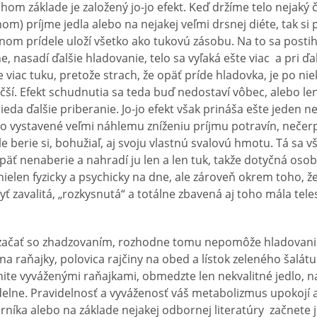
om základe je založený jo-jo efekt. Keď držíme telo nejak
om) príjme jedla alebo na nejakej veľmi drsnej diéte, tak si 
m prídele uloží všetko ako tukovú zásobu. Na to sa postih
ne, nasadí ďalšie hladovanie, telo sa vyľaká ešte viac a pri ďa
e viac tuku, pretože strach, že opäť príde hladovka, je po n
čší. Efekt schudnutia sa teda buď nedostaví vôbec, alebo len
ieda ďalšie priberanie. Jo-jo efekt však prináša ešte jeden 
lo vystavené veľmi náhlemu zníženiu príjmu potravín, nečer
le berie si, bohužiaľ, aj svoju vlastnú svalovú hmotu. Tá sa 
späť nenaberie a nahradí ju len a len tuk, takže dotyčná oso
nielen fyzicky a psychicky na dne, ale zároveň okrem toho, 
byť zavalitá, „rozkysnutá“ a totálne zbavená aj toho mála tel
 začať so zhadzovaním, rozhodne tomu nepomôže hladovani
na raňajky, polovica rajčiny na obed a lístok zeleného šalátu
ite vyváženými raňajkami, obmedzte len nekvalitné jedlo, n
idelne. Pravidelnosť a vyváženosť váš metabolizmus upokojí 
ka alebo na základe nejakej odbornej literatúry začnete je