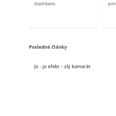
doplnkami.
poh
ravín
ovou
Posledné články
Jo - jo efekt – zlý kamarát