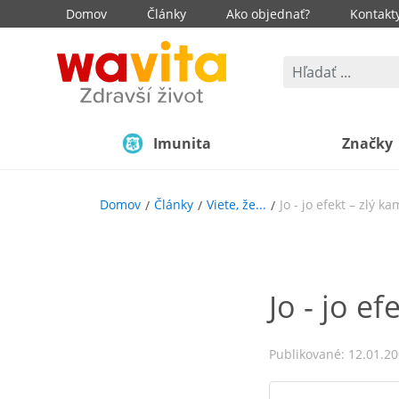
Domov
Články
Ako objednať?
Kontakt
Imunita
Značky
Domov
Články
Viete, že...
Jo - jo efekt – zlý k
Jo - jo e
Publikované: 12.01.2