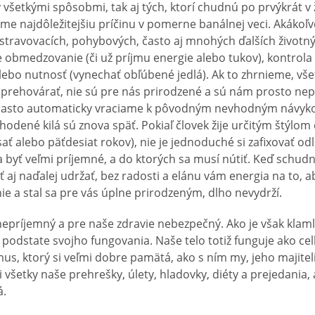
všetkými spôsobmi, tak aj tých, ktorí chudnú po prvýkrát v 
me najdôležitejšiu príčinu v pomerne banálnej veci. Akákoľ
stravovacích, pohybových, často aj mnohých ďalších životn
 obmedzovanie (či už príjmu energie alebo tukov), kontrola 
alebo nutnosť (vynechať obľúbené jedlá). Ak to zhrnieme, všet
prehovárať, nie sú pre nás prirodzené a sú nám prosto nep
 často automaticky vraciame k pôvodným nevhodným návyk
hodené kilá sú znova späť. Pokiaľ človek žije určitým štýlom c
sať alebo päťdesiat rokov), nie je jednoduché si zafixovať od
byť veľmi príjemné, a do ktorých sa musí nútiť. Keď schud
eť aj naďalej udržať, bez radosti a elánu vám energia na to, 
ie a stal sa pre vás úplne prirodzeným, dlho nevydrží.
i nepríjemný a pre naše zdravie nebezpečný. Ako je však klamli
 podstate svojho fungovania. Naše telo totiž funguje ako ce
us, ktorý si veľmi dobre pamätá, ako s ním my, jeho majite
 všetky naše prehrešky, úlety, hladovky, diéty a prejedania, 
á.