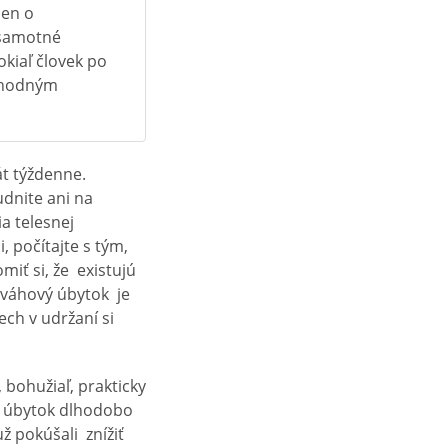
 len o
 samotné
okiaľ človek po
evhodným
át týždenne.
dnite ani na
ia telesnej
, počítajte s tým,
omiť si, že existujú
 váhový úbytok je
ch v udržaní si
 bohužiaľ, prakticky
vý úbytok dlhodobo
ž pokúšali znížiť