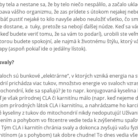
by tela a nestane sa, že by telo niečo nespálilo, a začalo ukl
ava vášho organizmu, že zas prídete s útokom nejakej neb
áť pustiť nejaké to kilo navyše alebo neuložiť všetko, čo sme
že dostane, a tuky, pretože sa nebojí ďalšej núdze. Keď sa v
 keď budete veriť tomu, že sa vám to podarí), urobili ste veľ
ktorou budete spokojní, ale najmä k životnému štýlu, ktorý
py (aspoň pokiaľ ide o jedálny lístok).
svaly?
loch sú bunkové „elektrárne“, v ktorých vzniká energia na 
drií prichádza viac tukov, množstvo energie vo svaloch vzra
chondrií, kde sa spaľujú? Je to napr. konjugovaná kyselina l
 je však prírodnej CLA či karnitínu málo (napr. keď nejeme 
ojom prírodných látok CLA i karnitínu, a nahrádzame ho kar
kyseliny z tukov do mitochondrií nikdy nedoputujú! Užívani
ením a pohybom vo fitcentre vedie teda k zvýšenému spaľo
Tým CLA i karnitín chránia svaly a dokonca zvyšujú vašu fyz
rnitínom (a s pohybom) tak dobre chudne! To dnes vedia všet