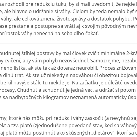
 sa rozhodli pre redukciu tuku, by si mali uvedomiť, že nejde
, ale hlavne o udržanie si váhy. Cieľom by teda nemalo byť
 váhy, ale celková zmena životosprávy a dostatok pohybu. P
ase prestane a postupne sa vráti aj k svojim pôvodným n
rírastok váhy nenechá na seba dlho čakať.
dnutej štíhlej postavy by mal človek cvičiť minimálne 2-kr
py cvičení, aby vám pohyb nezovšednel. Samozrejme, nezabu
neho lístka, ak ste tak až doteraz neurobili. Proces znižovan
 dlhú trať. Ak ste už niekedy s nadváhou či obezitou bojovali
be kíl navyše stále tu niekde je. Na začiatku je dôležité uved
procesy. Chudnúť a schudnúť je jedná vec, a udržať si potom
e sa nadbytočných kilogramov neznamená automaticky úspe
my, ktoré nás môžu pri redukcii váhy zaskočiť (a nevyhnú sa,
fekt a tzv. plató (zjednodušene povedané stav, keď sa váho
t aj plató môžu postihnúť ako skúsených „dietárov“, ktorí sa u