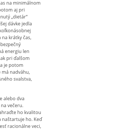
ý čas na minimálnom
potom aj pri
nutý „dietár“
lšej dávke jedla
iekoľkonásobnej
 na krátky čas,
nebezpečný
pá energiu len
však pri ďalšom
ba je potom
že má nadváhu,
esného svalstva,
e alebo dva
 na večeru.
ahraďte ho kvalitou
a naštartuje ho. Keď
sť racionálne veci,