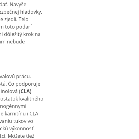
adať. Navyše
ezpečnej hladovky,
 zjedli. Telo
ám toto podarí
mi dôležitý krok na
 vám nebude
svalovú prácu.
stá. Čo podporuje
inolová (
CLA)
dostatok kvalitného
cinogénnymi
e karnitínu i CLA
vaniu tukov vo
ickú výkonnosť.
ci. Môžete tiež