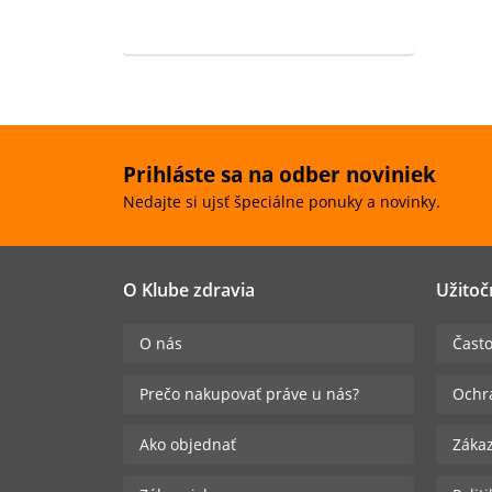
Prihláste sa na odber noviniek
Nedajte si ujsť špeciálne ponuky a novinky.
O Klube zdravia
Užitoč
O nás
Často
Prečo nakupovať práve u nás?
Ochr
Ako objednať
Zákaz