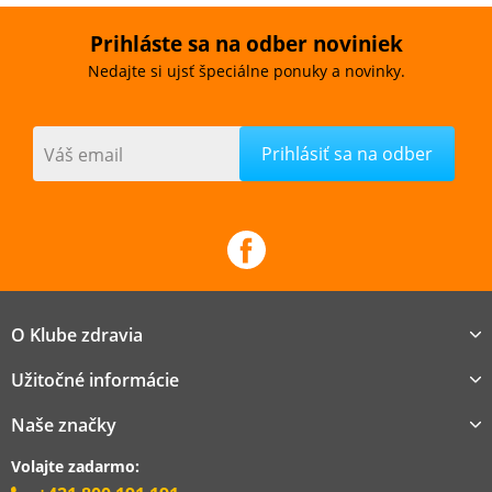
Prihláste sa na odber noviniek
Nedajte si ujsť špeciálne ponuky a novinky.
Váš email
O Klube zdravia
Užitočné informácie
Naše značky
Volajte zadarmo: