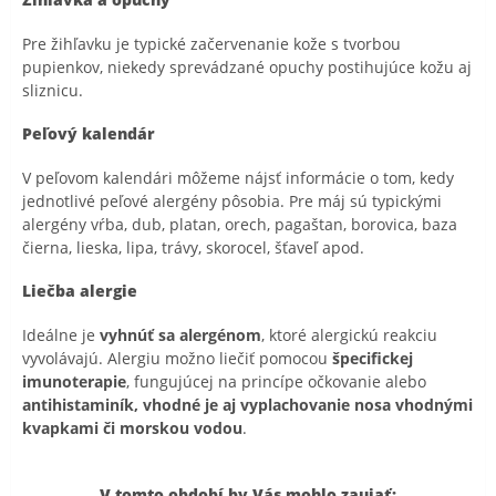
Pre žihľavku je typické začervenanie kože s tvorbou
pupienkov, niekedy sprevádzané opuchy postihujúce kožu aj
sliznicu.
Peľový kalendár
V peľovom kalendári môžeme nájsť informácie o tom, kedy
jednotlivé peľové alergény pôsobia. Pre máj sú typickými
alergény vŕba, dub, platan, orech, pagaštan, borovica, baza
čierna, lieska, lipa, trávy, skorocel, šťaveľ apod.
Liečba alergie
Ideálne je
vyhnúť sa alergénom
, ktoré alergickú reakciu
vyvolávajú. Alergiu možno liečiť pomocou
špecifickej
imunoterapie
, fungujúcej na princípe očkovanie alebo
antihistaminík, vhodné je aj vyplachovanie nosa vhodnými
kvapkami či morskou vodou
.
V tomto období by Vás mohlo zaujať: