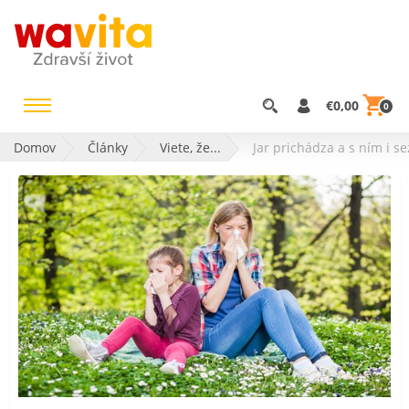
€0,00
0
Domov
Články
Viete, že...
Jar prichádza a s ním i s