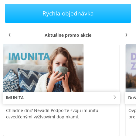
Rýchla objednávka
Aktuálne promo akcie
IMUNITA
Duš
Chladné dni? Nevadí! Podporte svoju imunitu
Ovp
osvedčenými výživovými doplnkami.
pre