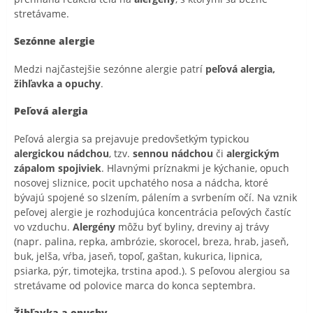
stretávame.
Sezónne alergie
Medzi najčastejšie sezónne alergie patrí
peľová alergia,
žihľavka a opuchy
.
Peľová alergia
Peľová alergia sa prejavuje predovšetkým typickou
alergickou nádchou
, tzv.
sennou nádchou
či
alergickým
zápalom spojiviek
. Hlavnými príznakmi je kýchanie, opuch
nosovej sliznice, pocit upchatého nosa a nádcha, ktoré
bývajú spojené so slzením, pálením a svrbením očí. Na vznik
peľovej alergie je rozhodujúca koncentrácia peľových častíc
vo vzduchu.
Alergény
môžu byť byliny, dreviny aj trávy
(napr. palina, repka, ambrózie, skorocel, breza, hrab, jaseň,
buk, jelša, vŕba, jaseň, topoľ, gaštan, kukurica, lipnica,
psiarka, pýr, timotejka, trstina apod.). S peľovou alergiou sa
stretávame od polovice marca do konca septembra.
Žihľavka a opuchy