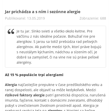
Jar prichádza a s ním i sezónne alergie
Publikované: 13.05.2019
Zobrazenie: 688
Je tu jar. Slnko svieti a všetko okolo kvitne. Pre
väčšinu z nás ideálne počasie. Bohužiaľ nie pre
alergikov. S jarou sa totiž prebúdza rad peľových
alergénov. Ak patríte medzi tých, ktorí práve bojujú
s neustálym kýchaním, nádchou a slzením očí, je
dobré sa zamyslieť, či na vine nie sú práve peľové
alergény.
Až 15 % populácie trpí alergiami
Alergia
najčastejšie prepukne v čase predškolského veku a
ranej dospelosti, ale objaviť sa môže kedykoľvek. Medzi
rizikové faktory alergie
patrí genetická dispozícia, narušená
imunita, fajčenie, kontakt s domácimi zvieratami, dlhodobý
pobyt v znečistenom životnom prostredí apod. Alergia je
prehnaná reakcia tela na
alergény
, s ktorými sa bežne