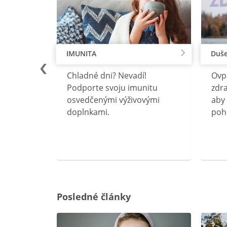
IMUNITA
Duše
lu
Chladné dni? Nevadí!
Ovp
rebný na
Podporte svoju imunitu
zdra
očného
osvedčenými výživovými
aby 
doplnkami.
poh
ravín
ovou
Posledné články