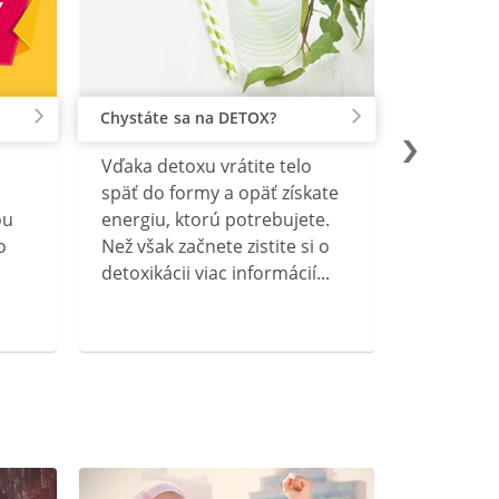
Chystáte sa na DETOX?
Vďaka detoxu vrátite telo
späť do formy a opäť získate
ou
energiu, ktorú potrebujete.
o
Než však začnete zistite si o
detoxikácii viac informácií...