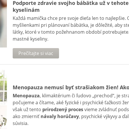
Podporte zdravie svojho bábätka už v teho
kyselinám
Každá mamička chce pre svoje dieťa len to najlepšie.
myšlienkami pri plánovaní bábätka, je dôležité, aby s
látky, ktoré v tomto požehnanom období potrebujete.
mastné kyseliny.
Prečítajte si viac
Menopauza nemusí byť strašiakom žien! Ako
Menopauza
, klimaktérium či ľudovo „prechod“, je st
počujeme a čítame, aké fyzické i psychické ťažkosti ž
však už tento
prirodzený proces
vieme zvládnuť podst
ako zmierniť
návaly horúčavy
, psychické výkyvy a ď
súvisia.