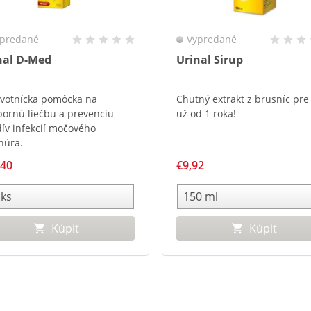
predané
Vypredané
nal D-Med
Urinal Sirup
votnícka pomôcka na
Chutný extrakt z brusníc pre
ornú liečbu a prevenciu
už od 1 roka!
dív infekcií močového
húra.
,40
€9,92
Kúpiť
Kúpiť