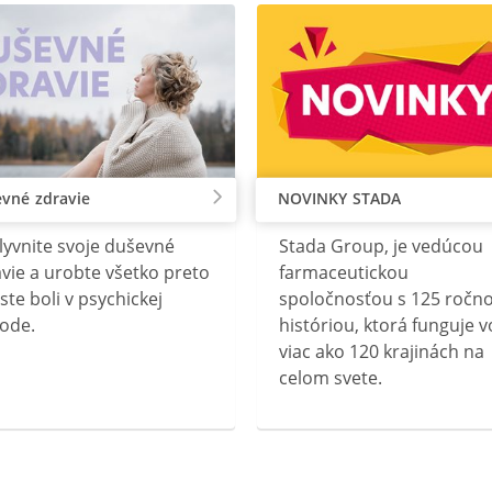
vné zdravie
NOVINKY STADA
lyvnite svoje duševné
Stada Group, je vedúcou
vie a urobte všetko preto
farmaceutickou
ste boli v psychickej
spoločnosťou s 125 ročn
ode.
históriou, ktorá funguje v
viac ako 120 krajinách na
celom svete.