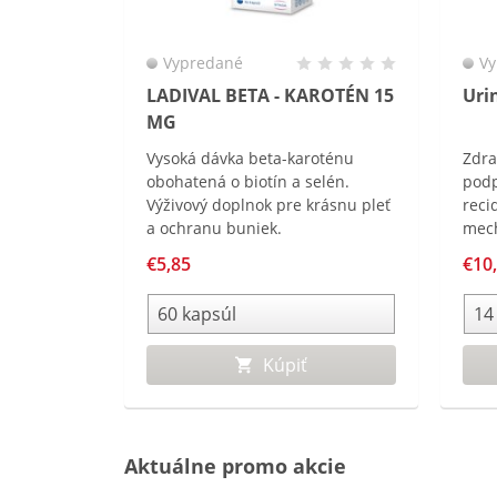
Vypredané
Vy
LADIVAL BETA - KAROTÉN 15
Uri
MG
Vysoká dávka beta-karoténu
Zdra
obohatená o biotín a selén.
podp
Výživový doplnok pre krásnu pleť
reci
a ochranu buniek.
mec
€5,85
€10
Kúpiť
Aktuálne promo akcie