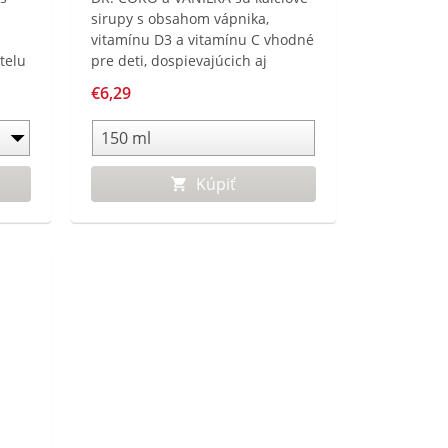
sirupy s obsahom vápnika,
vitamínu D3 a vitamínu C vhodné
telu
pre deti, dospievajúcich aj
dospelých. Kalciový sirup je
€6,29
vhodné užívať v období zvýšenej
potreby vápnika pre organizmus
alebo v čase, keď je príjem
vápnika v strave nedostatočný.
Kúpiť