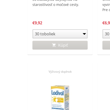
starostlivosť o močové cesty.
vyvi
Pre 
€9,92
€6,
Kúpiť
Výživový doplnok