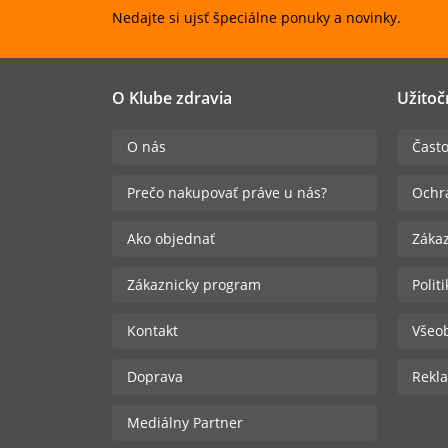
Nedajte si ujsť špeciálne ponuky a novinky.
O Klube zdravia
Užitoč
O nás
Často
Prečo nakupovať práve u nás?
Ochr
Ako objednať
Zákaz
Zákaznicky program
Polit
Kontakt
Všeo
Doprava
Rekla
Mediálny Partner