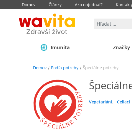
Domov
Články
Ako objednať?
Kontakt
Imunita
Značky
Domov
Podľa potreby
Špeciálne potreby
Špeciáln
Vegetariáni
Celiaci