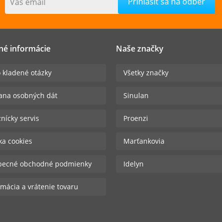
Váš email
né informácie
Naše značky
 kladené otázky
Všetky značky
ana osobných dát
Sinulan
nícky servis
Proenzi
ika cookies
Marťankovia
becné obchodné podmienky
Idelyn
mácia a vrátenie tovaru