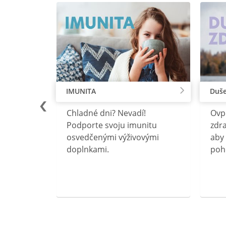
IMUNITA
Duše
lu
Chladné dni? Nevadí!
Ovp
rebný na
Podporte svoju imunitu
zdra
očného
osvedčenými výživovými
aby 
doplnkami.
poh
ravín
ovou