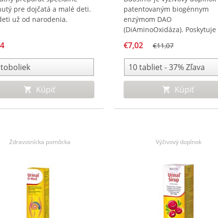
nutý pre dojčatá a malé deti.
patentovaným biogénnym
deti už od narodenia.
enzýmom DAO
(DiAminoOxidáza). Poskytuje 
prírodný enzým potrebný na
94
€7,02
€11,07
spracovanie prebytočného
histamínu pri liečbe
neznášanlivosti potravín
vyvolanej histamínovou
Kúpiť
Kúpiť
intoleranciou.
Zdravotnícka pomôcka
Výživový doplnok