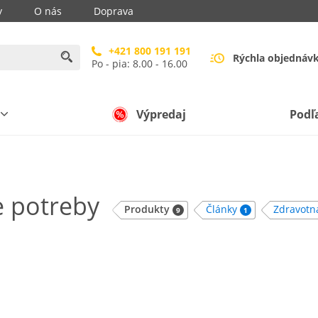
y
O nás
Doprava
+421 800 191 191
Rýchla objednáv
Po - pia: 8.00 - 16.00
Výpredaj
Podľ
e potreby
Produkty
Články
Zdravotn
9
1