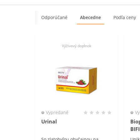
Odporúčané
Abecedne
Podľa ceny
Výživový doplnok
Vypredané
Vy
Urinal
Bio
BIF
So zlatobyľou obyčajnou na
Unik