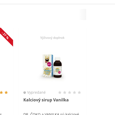
- 37 %
Výživový doplnok
Vypredané
Kalciový sirup Vanilka
 s
DR. ČOKO a VANILKA sú kalciové