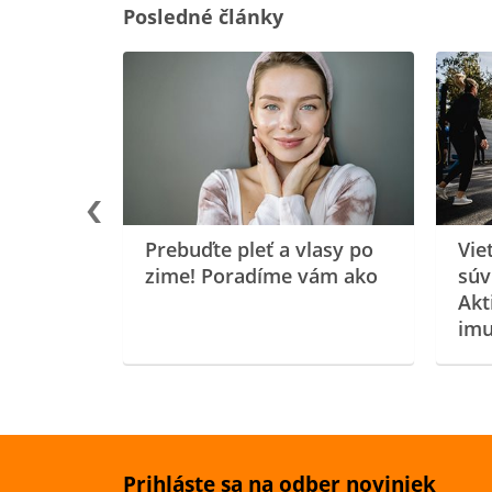
Posledné články
rgiu a
oenzýmu
Prebuďte pleť a vlasy po
Vie
zime! Poradíme vám ako
súv
Akt
imu
Prihláste sa na odber noviniek