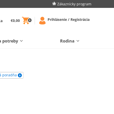
Zákaznícky program
Prihlásenie / Registrácia
€0,00
ka
0
a potreby
Rodina
á poradňa
0