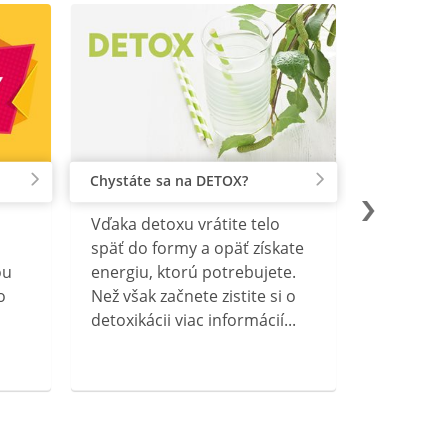
Chystáte sa na DETOX?
Vďaka detoxu vrátite telo
späť do formy a opäť získate
ou
energiu, ktorú potrebujete.
o
Než však začnete zistite si o
detoxikácii viac informácií...