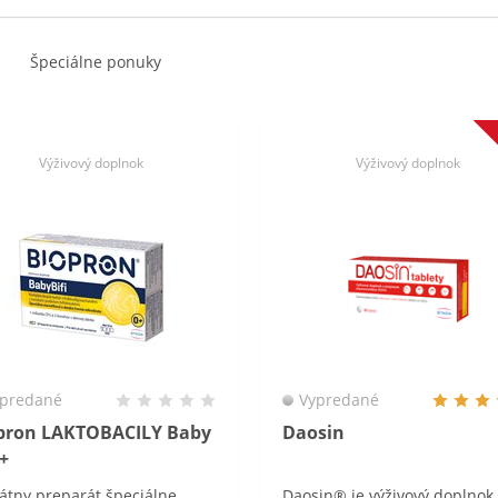
Špeciálne ponuky
Výživový doplnok
Výživový doplnok
predané
Vypredané
pron LAKTOBACILY Baby
Daosin
I+
átny preparát špeciálne
Daosin® je výživový doplnok