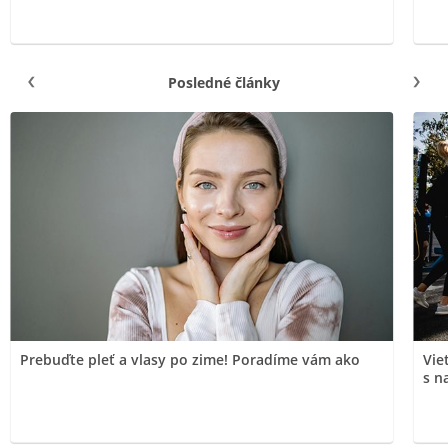
Posledné články
Prebuďte pleť a vlasy po zime! Poradíme vám ako
Vie
s n