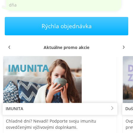
dňa
Rýchla objednávka
Aktuálne promo akcie
IMUNITA
Duš
Chladné dni? Nevadí! Podporte svoju imunitu
Ovp
osvedčenými výživovými doplnkami.
pre