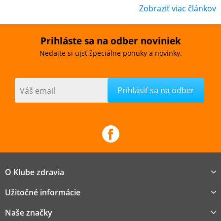
Zobraziť viac článkov
Prihláste sa na odber noviniek
Nedajte si ujsť špeciálne ponuky a novinky.
Váš email
O Klube zdravia
Užitočné informácie
Naše značky