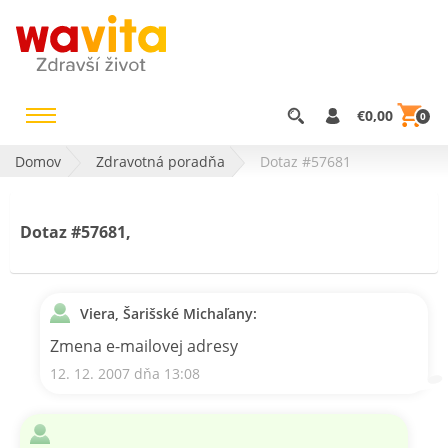
€0,00
0
Domov
Zdravotná poradňa
Dotaz #57681
Dotaz #57681,
Viera, Šarišské Michaľany:
Zmena e-mailovej adresy
12. 12. 2007 dňa 13:08