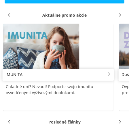
Aktuálne promo akcie
IMUNITA
Duš
Chladné dni? Nevadí! Podporte svoju imunitu
Ovp
osvedčenými výživovými doplnkami.
pre
Posledné články