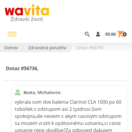
€0,00
0
Domov
Zdravotná poradňa
Dotaz #56736
Dotaz #56736,
Beata, Michalovce:
vybrala som dve balenia Clarinol CLA 1000 po 60
toboliek s odstupom asi 2 tyzdnov.Som
spokojna,ale neviem s akym casovym odstupom
sa mozem vratit k opätovnému uzivaniu,ci caste
uzivanie nieje skodlive?Za odpoved dakujem