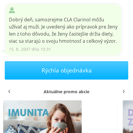
Dobrý deň, samozrejme CLA Clarinol môžu
užívať aj muži. Je uvedený ako prípravok pre ženy
len z toho dôvodu, že ženy častejšie držia diety,
viac sa starajú o svoju hmotnosť a celkový výzor.
15. 8. 2007 dňa 10:31
Rýchla objednávka
Aktuálne promo akcie