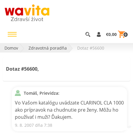
€0,00
0
Domov
Zdravotná poradňa
Dotaz #56600
Dotaz #56600,
Tomáš, Prievidza:
Vo Vašom katalógu uvádzate CLARINOL CLA 1000
ako prípravok na chudnutie pre ženy. Môžu ho
používať i muži? Ďakujem.
9. 8. 2007 dňa 7:38