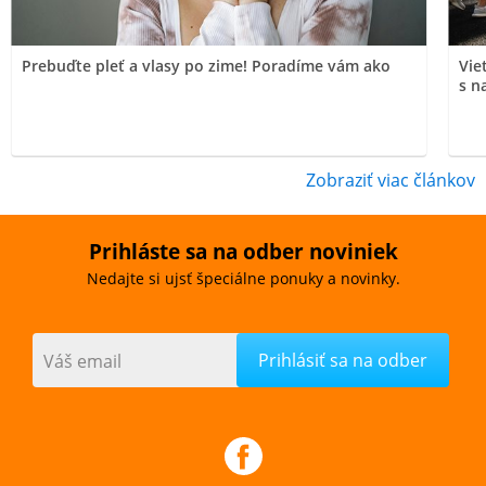
Prebuďte pleť a vlasy po zime! Poradíme vám ako
Vie
s n
Zobraziť viac článkov
Prihláste sa na odber noviniek
Nedajte si ujsť špeciálne ponuky a novinky.
Váš email