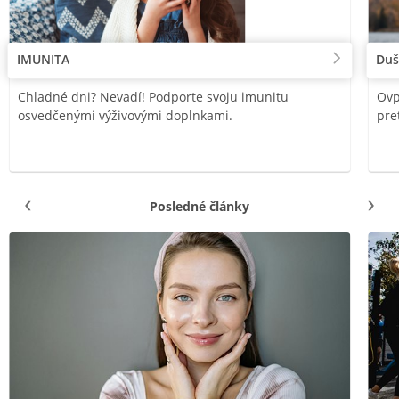
IMUNITA
Duš
Chladné dni? Nevadí! Podporte svoju imunitu
Ovp
osvedčenými výživovými doplnkami.
pre
Posledné články