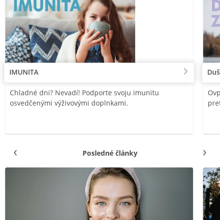
IMUNITA
Duš
Chladné dni? Nevadí! Podporte svoju imunitu
Ovp
osvedčenými výživovými doplnkami.
pre
Posledné články