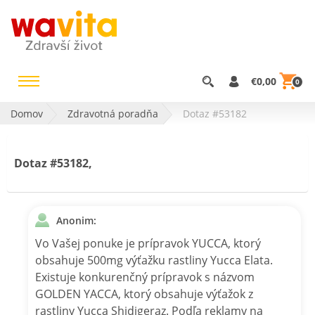
€0,00
0
Domov
Zdravotná poradňa
Dotaz #53182
Dotaz #53182,
Anonim:
Vo Vašej ponuke je prípravok YUCCA, ktorý
obsahuje 500mg výťažku rastliny Yucca Elata.
Existuje konkurenčný prípravok s názvom
GOLDEN YACCA, ktorý obsahuje výťažok z
rastliny Yucca Shidigeraz. Podľa reklamy na