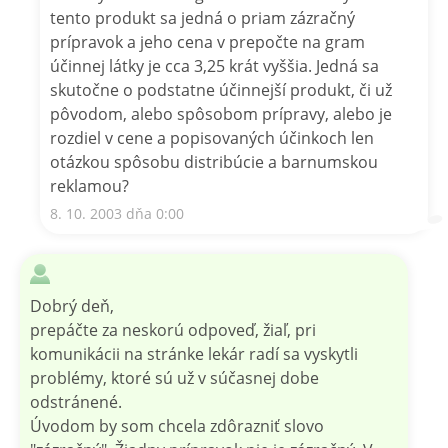
tento produkt sa jedná o priam zázračný
prípravok a jeho cena v prepočte na gram
účinnej látky je cca 3,25 krát vyššia. Jedná sa
skutočne o podstatne účinnejší produkt, či už
pôvodom, alebo spôsobom prípravy, alebo je
rozdiel v cene a popisovaných účinkoch len
otázkou spôsobu distribúcie a barnumskou
reklamou?
8. 10. 2003 dňa 0:00
Dobrý deň,
prepáčte za neskorú odpoveď, žiaľ, pri
komunikácii na stránke lekár radí sa vyskytli
problémy, ktoré sú už v súčasnej dobe
odstránené.
Úvodom by som chcela zdôrazniť slovo