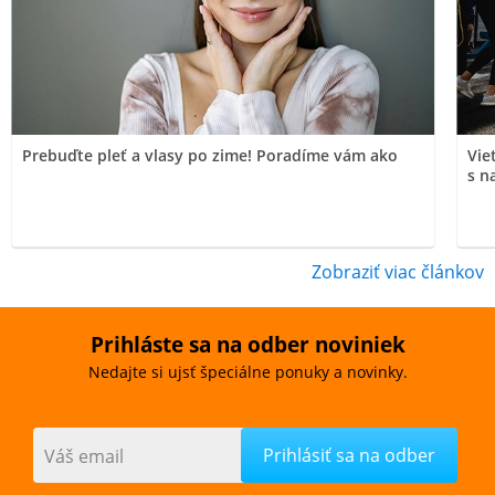
Prebuďte pleť a vlasy po zime! Poradíme vám ako
Vie
s n
Zobraziť viac článkov
Prihláste sa na odber noviniek
Nedajte si ujsť špeciálne ponuky a novinky.
Váš email