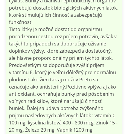
cyklus. Bunky a tkanivá reprodukčných orgánov
potrebujú dostatok biologických aktívnych látok,
ktoré stimulujú ich činnosť a zabezpečujú
funkčnosť.
Tieto látky je možné dostať do organizmu
prirodzenou cestou cez príjem potravín, avšak v
takýchto prípadoch sa doporučuje užívanie
doplnkov výživy, ktoré zabezpečia dostatočný,
ale hlavne proporcionálny príjem týchto látok.
Predovšetkým sa doporučuje zvýšiť príjem
vitamínu E, ktorý je veľmi dôležitý pre normálnu
plodnosť ako žien tak aj mužov.Preto sa
označuje ako antisterilný.Pozitívne vplýva aj ako
antioxidant, ochraňuje bunky pred pôsobením
voľných radikálov, ktoré narúšajú činnosť
buniek. Ďalej sa udáva potreba zvýšeného
príjmu nasledovných aktívnych látok : vitamín C
100 mg, kyselina listová 400 - 800 mcg, Zinok 15 -
20 mg, Železo 20 mg, Vápnik 1200 mg.