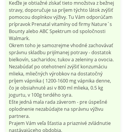
Keďže je obtiažné získať tieto množstva z bežnej
stravy, doporučuje sa príjem týchto látok zvýšiť
pomocou doplnkov výživy. Tu Vám odporúčam
prípravok Prenatal vitamíny od firmy Nature´s
Bounty alebo ABC Spektrum od spoločnosti
Walmark.
Okrem toho je samozrejme vhodné zachovávať
správnu skladbu prijímanej potravy - dostatok
bielkovín, sacharidov, tukov a zeleniny a ovocia.
Nezabúdať po otehotnení zvýšiť konzumáciu
mlieka, mliečných výrobkov na dostatočný
príjem vápnika ( 1200-1600 mg vápnika denne,
čo je obsiahnuté asi v 800 ml mlieka, 0.5 kg
jogurtu, v 100g tvrdého syra.
Ešte jedná mala rada záverom - pre úspešné
oplodnenie nezabúdajte na správnu výživu
partnera.
Prajem Vám veľa šťastia a priaznivé zvládnutie
nastávajúceho obdobia.