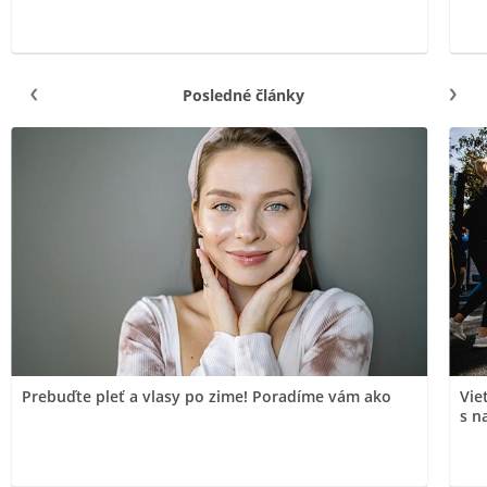
Posledné články
Prebuďte pleť a vlasy po zime! Poradíme vám ako
Vie
s n