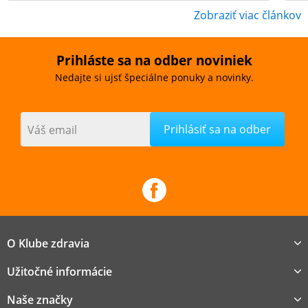
Zobraziť viac článkov
Prihláste sa na odber noviniek
Nedajte si ujsť špeciálne ponuky a novinky.
Váš email
O Klube zdravia
Užitočné informácie
Naše značky