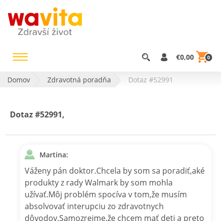
€0,00
0
Domov
Zdravotná poradňa
Dotaz #52991
Dotaz #52991,
Martina:
Váženy pán doktor.Chcela by som sa poradiť,aké
produkty z rady Walmark by som mohla
užívať.Môj problém spocíva v tom,že musím
absolvovať interupciu zo zdravotnych
dôvodov.Samozrejme,že chcem mať deti a preto