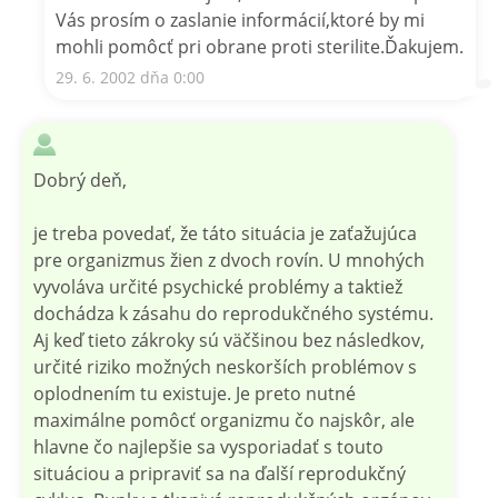
Vás prosím o zaslanie informácií,ktoré by mi
mohli pomôcť pri obrane proti sterilite.Ďakujem.
29. 6. 2002 dňa 0:00
Dobrý deň,
je treba povedať, že táto situácia je zaťažujúca
pre organizmus žien z dvoch rovín. U mnohých
vyvoláva určité psychické problémy a taktiež
dochádza k zásahu do reprodukčného systému.
Aj keď tieto zákroky sú väčšinou bez následkov,
určité riziko možných neskorších problémov s
oplodnením tu existuje. Je preto nutné
maximálne pomôcť organizmu čo najskôr, ale
hlavne čo najlepšie sa vysporiadať s touto
situáciou a pripraviť sa na ďalší reprodukčný