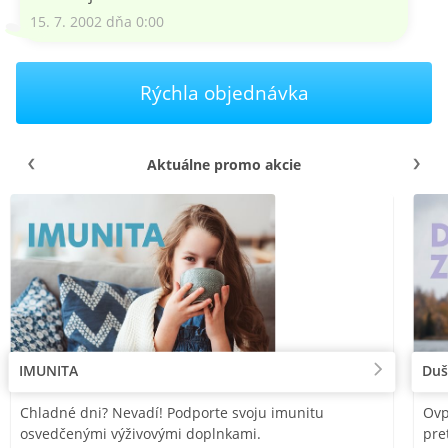
15. 7. 2002 dňa 0:00
Rýchla objednávka
Aktuálne promo akcie
IMUNITA
Duš
Chladné dni? Nevadí! Podporte svoju imunitu
Ovp
osvedčenými výživovými doplnkami.
pre