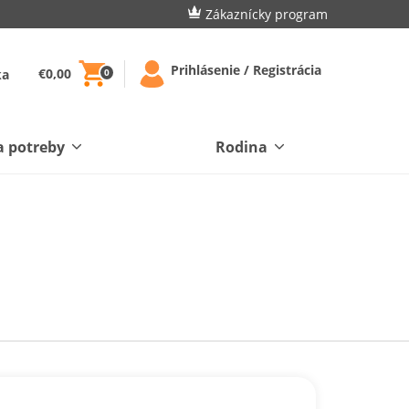
Zákaznícky program
Prihlásenie / Registrácia
€0,00
ka
0
a potreby
Rodina