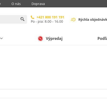
y
O nás
Doprava
+421 800 191 191
Rýchla objednáv
Po - pia: 8.00 - 16.00
Výpredaj
Podľ