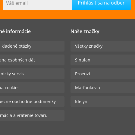
Váš email
né informácie
Naše značky
 kladené otázky
Všetky značky
ana osobných dát
Sinulan
nícky servis
Proenzi
ika cookies
Marťankovia
becné obchodné podmienky
Idelyn
mácia a vrátenie tovaru