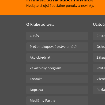
Nedajte si ujsť špeciálne ponuky a novinky.
O Klube zdravia
Užitoč
O nás
Často
Prečo nakupovať práve u nás?
Ochr
Ako objednať
Zákaz
Zákaznicky program
Polit
Kontakt
Všeo
Doprava
Rekla
Mediálny Partner