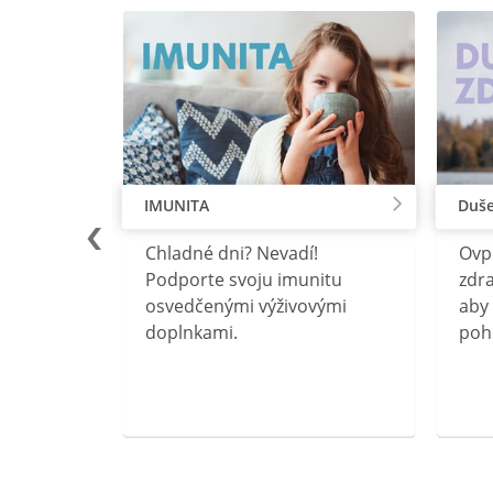
IMUNITA
Duše
lu
Chladné dni? Nevadí!
Ovp
rebný na
Podporte svoju imunitu
zdra
očného
osvedčenými výživovými
aby 
doplnkami.
poh
ravín
ovou