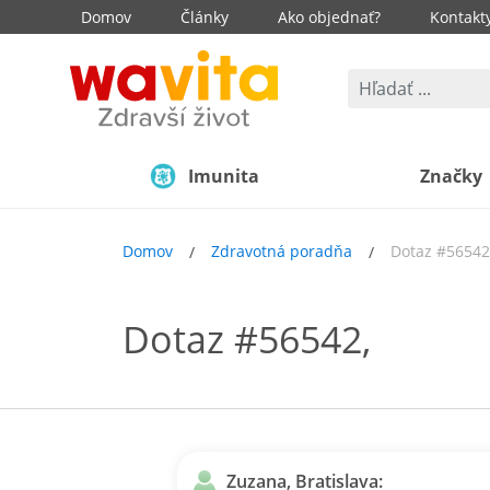
Domov
Články
Ako objednať?
Kontakt
Imunita
Značky
Domov
Zdravotná poradňa
Dotaz #56542
Dotaz #56542,
Zuzana, Bratislava: