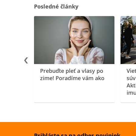
Posledné články
rgiu a
oenzýmu
Prebuďte pleť a vlasy po
Vie
zime! Poradíme vám ako
súv
Akt
imu
Prihláste sa na odber noviniek