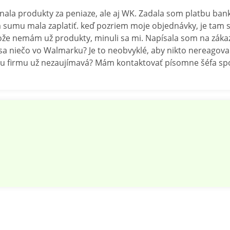
dnala produkty za peniaze, ale aj WK. Zadala som platbu ba
om sumu mala zaplatiť. keď pozriem moje objednávky, je tam
ože nemám už produkty, minuli sa mi. Napísala som na záka
 sa niečo vo Walmarku? Je to neobvyklé, aby nikto nereago
u firmu už nezaujímavá? Mám kontaktovať písomne šéfa sp