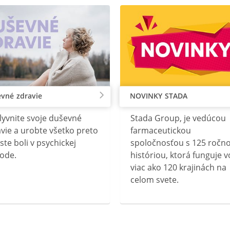
vné zdravie
NOVINKY STADA
lyvnite svoje duševné
Stada Group, je vedúcou
vie a urobte všetko preto
farmaceutickou
ste boli v psychickej
spoločnosťou s 125 ročn
ode.
históriou, ktorá funguje v
viac ako 120 krajinách na
celom svete.