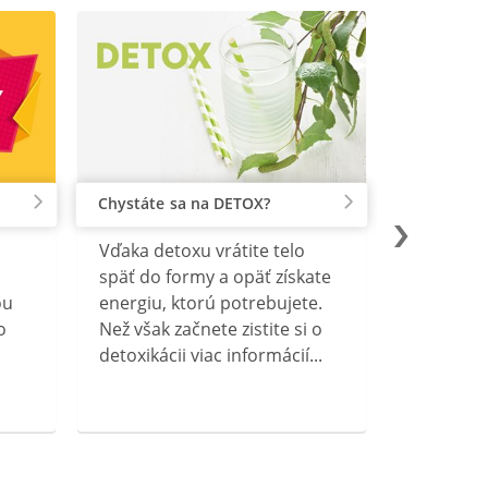
Chystáte sa na DETOX?
Vďaka detoxu vrátite telo
späť do formy a opäť získate
ou
energiu, ktorú potrebujete.
o
Než však začnete zistite si o
detoxikácii viac informácií...