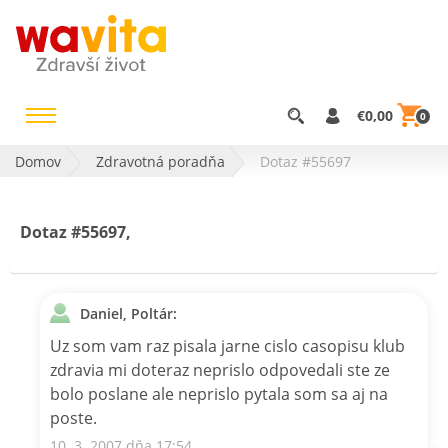
€0,00
0
Domov
Zdravotná poradňa
Dotaz #55697
Dotaz #55697,
Daniel, Poltár:
Uz som vam raz pisala jarne cislo casopisu klub
zdravia mi doteraz neprislo odpovedali ste ze
bolo poslane ale neprislo pytala som sa aj na
poste.
10. 3. 2007 dňa 17:54