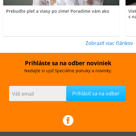
Prebuďte pleť a vlasy po zime! Poradíme vám ako
Vie
s n
Zobraziť viac článkov
Prihláste sa na odber noviniek
Nedajte si ujsť špeciálne ponuky a novinky.
Váš email