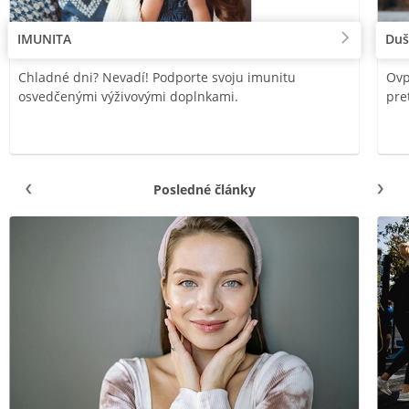
IMUNITA
Duš
Chladné dni? Nevadí! Podporte svoju imunitu
Ovp
osvedčenými výživovými doplnkami.
pre
Posledné články