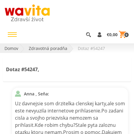
€0,00
0
Domov
Zdravotná poradňa
Dotaz #54247
Dotaz #54247,
Anna , Seňa:
Uz davnejsie som drzitelka clenskej karty,ale som
este nevyuzila internetove prihlasenie.Po zadani
cisla a svojho priezviska nemozem sa
prihlasit.Kde robim chybu?Stale pyta zaloznu
otazku ktoru nemam.Prosim o pomoc.Dakujem