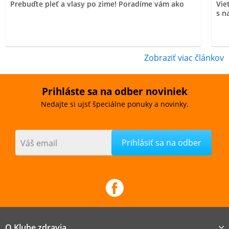
Prebuďte pleť a vlasy po zime! Poradíme vám ako
Vie
s n
Zobraziť viac článkov
Prihláste sa na odber noviniek
Nedajte si ujsť špeciálne ponuky a novinky.
Váš email
O Klube zdravia