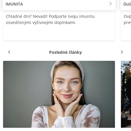
IMUNITA
Duš
Chladné dni? Nevadí! Podporte svoju imunitu
Ovp
osvedčenými výživovými doplnkami.
pre
Posledné články