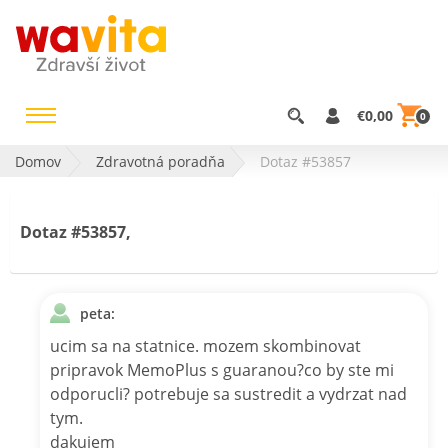
€0,00
0
Domov
Zdravotná poradňa
Dotaz #53857
Dotaz #53857,
peta:
ucim sa na statnice. mozem skombinovat
pripravok MemoPlus s guaranou?co by ste mi
odporucli? potrebuje sa sustredit a vydrzat nad
tym.
dakujem