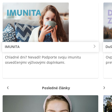
IMUNITA
Duš
Chladné dni? Nevadí! Podporte svoju imunitu
Ovp
osvedčenými výživovými doplnkami.
pre
Posledné články