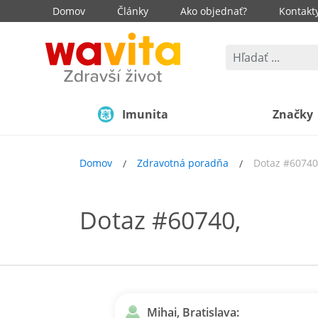
Domov
Články
Ako objednať?
Kontakt
Imunita
Značky
Domov
Zdravotná poradňa
Dotaz #60740
Dotaz #60740,
Mihai, Bratislava: