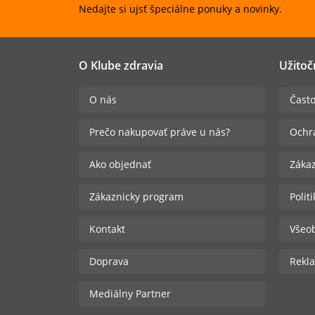
Nedajte si ujsť špeciálne ponuky a novinky.
O Klube zdravia
Užitoč
O nás
Často
Prečo nakupovať práve u nás?
Ochr
Ako objednať
Zákaz
Zákaznicky program
Polit
Kontakt
Všeo
Doprava
Rekla
Mediálny Partner