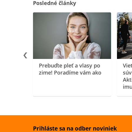
Posledné články
rgiu a
oenzýmu
Prebuďte pleť a vlasy po
Vie
zime! Poradíme vám ako
súv
Akt
imu
Prihláste sa na odber noviniek