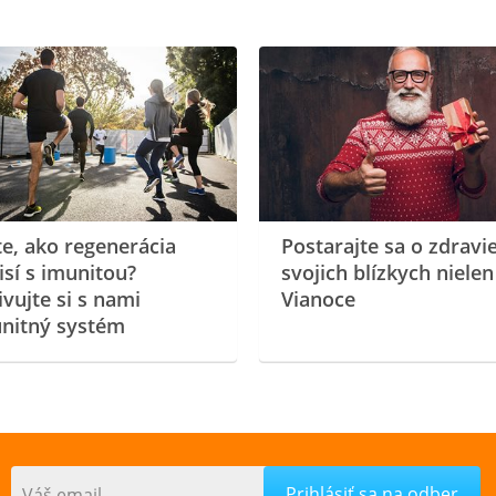
te, ako regenerácia
Postarajte sa o zdravi
isí s imunitou?
svojich blízkych nielen
ivujte si s nami
Vianoce
nitný systém
Váš email