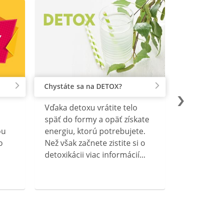
Chystáte sa na DETOX?
Vďaka detoxu vrátite telo
späť do formy a opäť získate
ou
energiu, ktorú potrebujete.
o
Než však začnete zistite si o
detoxikácii viac informácií...