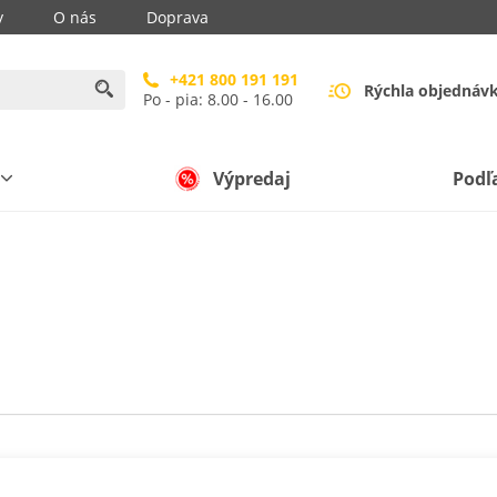
y
O nás
Doprava
+421 800 191 191
Rýchla objednáv
Po - pia: 8.00 - 16.00
Výpredaj
Podľ