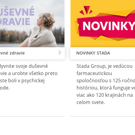
vné zdravie
NOVINKY STADA
lyvnite svoje duševné
Stada Group, je vedúcou
vie a urobte všetko preto
farmaceutickou
ste boli v psychickej
spoločnosťou s 125 ročn
ode.
históriou, ktorá funguje v
viac ako 120 krajinách na
celom svete.