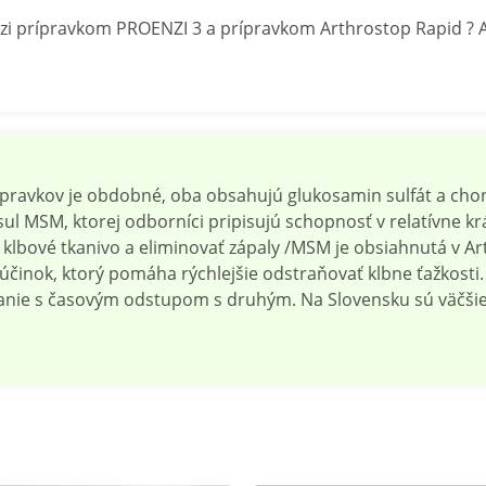
dzi prípravkom PROENZI 3 a prípravkom Arthrostop Rapid ? 
pravkov je obdobné, oba obsahujú glukosamin sulfát a chond
isul MSM, ktorej odborníci pripisujú schopnosť v relatívne 
 klbové tkanivo a eliminovať zápaly /MSM je obsiahnutá v A
účinok, ktorý pomáha rýchlejšie odstraňovať klbne ťažkosti
anie s časovým odstupom s druhým. Na Slovensku sú väčšie