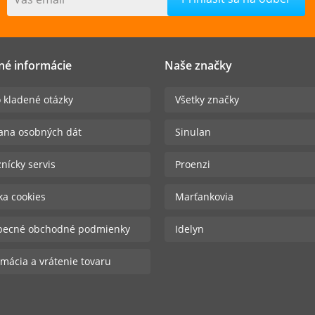
né informácie
Naše značky
 kladené otázky
Všetky značky
ana osobných dát
Sinulan
nícky servis
Proenzi
ika cookies
Marťankovia
becné obchodné podmienky
Idelyn
mácia a vrátenie tovaru