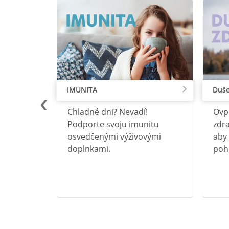
IMUNITA
Duše
lu
Chladné dni? Nevadí!
Ovp
rebný na
Podporte svoju imunitu
zdra
očného
osvedčenými výživovými
aby 
doplnkami.
poh
ravín
ovou