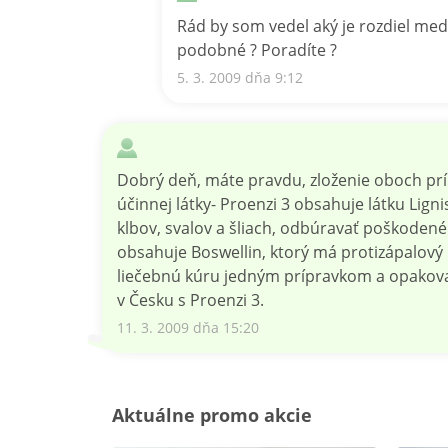
Rád by som vedel aký je rozdiel me
podobné ? Poradíte ?
5. 3. 2009 dňa 9:12
Dobrý deň, máte pravdu, zloženie oboch prí
účinnej látky- Proenzi 3 obsahuje látku Lign
klbov, svalov a šliach, odbúravať poškodené
obsahuje Boswellin, ktorý má protizápalový 
liečebnú kúru jedným prípravkom a opakov
v Česku s Proenzi 3.
11. 3. 2009 dňa 15:20
Aktuálne promo akcie