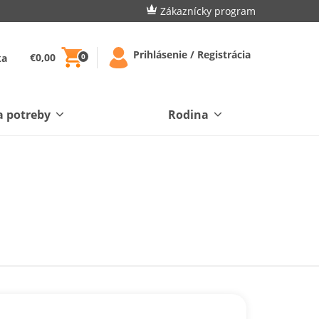
Zákaznícky program
Prihlásenie / Registrácia
€0,00
ka
0
a potreby
Rodina