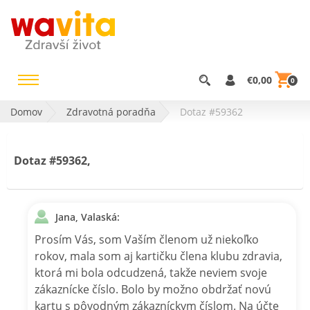
€0,00
0
Domov
Zdravotná poradňa
Dotaz #59362
Dotaz #59362,
Jana, Valaská:
Prosím Vás, som Vaším členom už niekoľko
rokov, mala som aj kartičku člena klubu zdravia,
ktorá mi bola odcudzená, takže neviem svoje
zákaznícke číslo. Bolo by možno obdržať novú
kartu s pôvodným zákazníckym číslom. Na účte