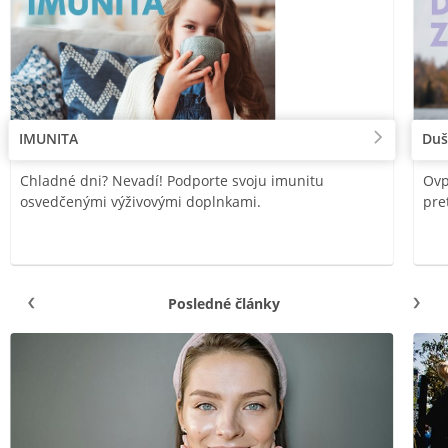
IMUNITA
Duš
Chladné dni? Nevadí! Podporte svoju imunitu
Ovp
osvedčenými výživovými doplnkami.
pre
Posledné články