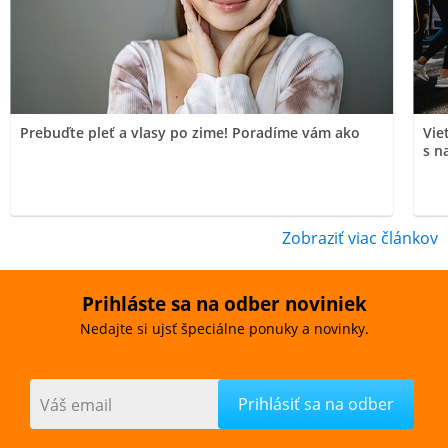
Prebuďte pleť a vlasy po zime! Poradíme vám ako
Vie
s n
Zobraziť viac článkov
Prihláste sa na odber noviniek
Nedajte si ujsť špeciálne ponuky a novinky.
Váš email