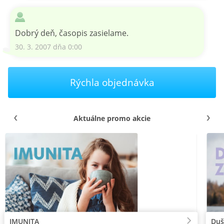
Dobrý deň, časopis zasielame.
30. 3. 2007 dňa 0:00
Rýchla objednávka
Aktuálne promo akcie
IMUNITA
Duš