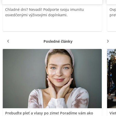
Chladné dni? Nevadí! Podporte svoju imunitu
Ovp
osvedčenými výživovými doplnkami.
pre
Posledné články
Prebuďte pleť a vlasy po zime! Poradíme vám ako
Vie