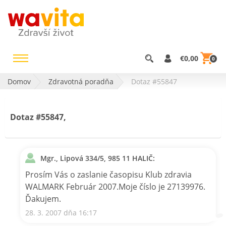
€0,00
0
Domov
Zdravotná poradňa
Dotaz #55847
Dotaz #55847,
Mgr., Lipová 334/5, 985 11 HALIČ:
Prosím Vás o zaslanie časopisu Klub zdravia
WALMARK Február 2007.Moje číslo je 27139976.
Ďakujem.
28. 3. 2007 dňa 16:17