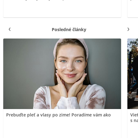
Posledné články
Prebuďte pleť a vlasy po zime! Poradíme vám ako
Vie
s n