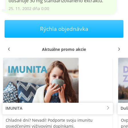
obsahuje 30 mg štandarizovaného extraktu.
25. 11. 2002 dňa 0:00
Rýchla objednávka
Aktuálne promo akcie
IMUNITA
Duš
Chladné dni? Nevadí! Podporte svoju imunitu
Ovp
osvedčenými výživovými doplnkami.
pre