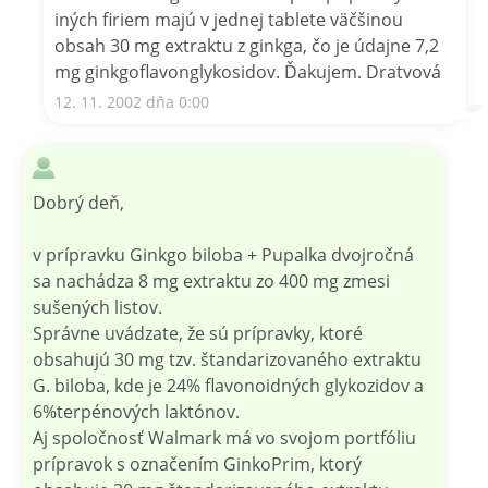
iných firiem majú v jednej tablete väčšinou
obsah 30 mg extraktu z ginkga, čo je údajne 7,2
mg ginkgoflavonglykosidov. Ďakujem. Dratvová
12. 11. 2002 dňa 0:00
Dobrý deň,
v prípravku Ginkgo biloba + Pupalka dvojročná
sa nachádza 8 mg extraktu zo 400 mg zmesi
sušených listov.
Správne uvádzate, že sú prípravky, ktoré
obsahujú 30 mg tzv. štandarizovaného extraktu
G. biloba, kde je 24% flavonoidných glykozidov a
6%terpénových laktónov.
Aj spoločnosť Walmark má vo svojom portfóliu
prípravok s označením GinkoPrim, ktorý