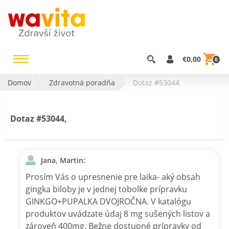
€0,00
0
Domov
Zdravotná poradňa
Dotaz #53044
Dotaz #53044,
Jana, Martin:
Prosím Vás o upresnenie pre laika- aký obsah
gingka biloby je v jednej tobolke prípravku
GINKGO+PUPALKA DVOJROČNA. V katalógu
produktov uvádzate údaj 8 mg sušených listov a
zároveň 400mg. Bežne dostupné prípravky od