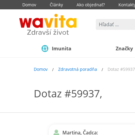
Domov
Články
Ako objednať?
Kontakt
Imunita
Značky
Domov
Zdravotná poradňa
Dotaz #59937
Dotaz #59937,
Martina, Čadca: