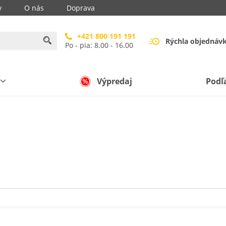
y
O nás
Doprava
+421 800 191 191
Rýchla objednáv
Po - pia: 8.00 - 16.00
Výpredaj
Podľ