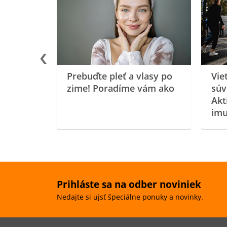
rgiu a
oenzýmu
Prebuďte pleť a vlasy po
Vie
zime! Poradíme vám ako
súv
Akt
imu
Prihláste sa na odber noviniek
Nedajte si ujsť špeciálne ponuky a novinky.