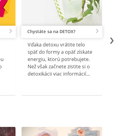
Chystáte sa na DETOX?
Vďaka detoxu vrátite telo
späť do formy a opäť získate
ou
energiu, ktorú potrebujete.
o
Než však začnete zistite si o
detoxikácii viac informácií...