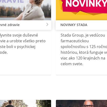
vné zdravie
NOVINKY STADA
lyvnite svoje duševné
Stada Group, je vedúcou
vie a urobte všetko preto
farmaceutickou
ste boli v psychickej
spoločnosťou s 125 ročn
ode.
históriou, ktorá funguje v
viac ako 120 krajinách na
celom svete.