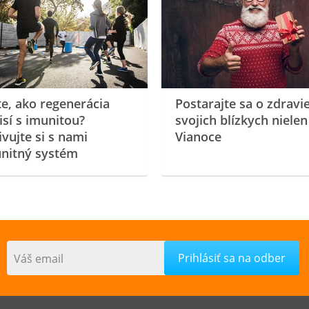
te, ako regenerácia
Postarajte sa o zdravi
isí s imunitou?
svojich blízkych nielen
ivujte si s nami
Vianoce
nitný systém
Váš email