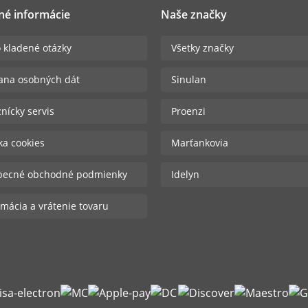
né informácie
Naše značky
 kladené otázky
Všetky značky
ana osobných dát
Sinulan
nícky servis
Proenzi
ika cookies
Marťankovia
becné obchodné podmienky
Idelyn
mácia a vrátenie tovaru