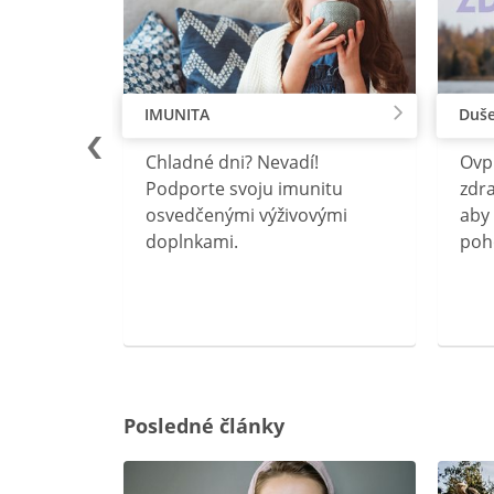
IMUNITA
Duše
lu
Chladné dni? Nevadí!
Ovp
rebný na
Podporte svoju imunitu
zdra
očného
osvedčenými výživovými
aby 
doplnkami.
poh
ravín
ovou
Posledné články