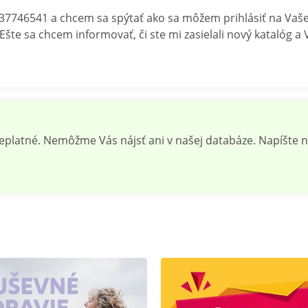
 37746541 a chcem sa spýtať ako sa môžem prihlásiť na Vašej
. Ešte sa chcem informovať, či ste mi zasielali nový katalóg 
neplatné. Nemôžme Vás nájsť ani v našej databáze. Napíšte