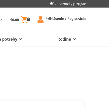
Zákaznícky program
Prihlásenie / Registrácia
€0,00
ka
0
a potreby
Rodina