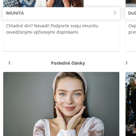
IMUNITA
Duš
Chladné dni? Nevadí! Podporte svoju imunitu
Ovp
osvedčenými výživovými doplnkami.
pre
Posledné články