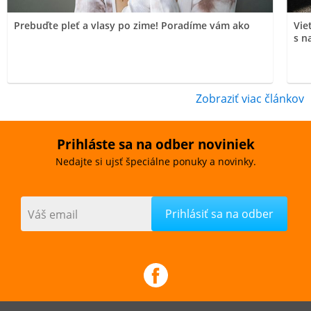
Prebuďte pleť a vlasy po zime! Poradíme vám ako
Vie
s n
Zobraziť viac článkov
Prihláste sa na odber noviniek
Nedajte si ujsť špeciálne ponuky a novinky.
Váš email