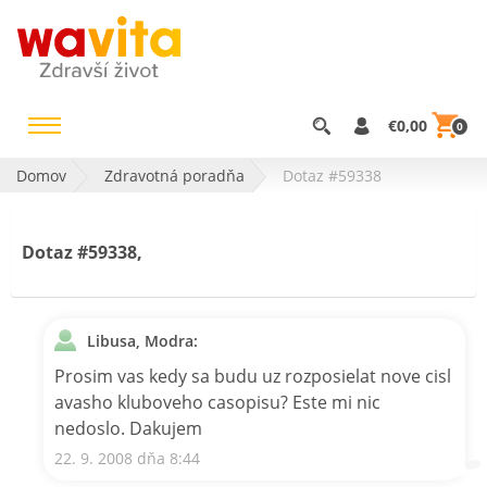
€0,00
0
Domov
Zdravotná poradňa
Dotaz #59338
Dotaz #59338,
Libusa, Modra:
Prosim vas kedy sa budu uz rozposielat nove cisl
avasho kluboveho casopisu? Este mi nic
nedoslo. Dakujem
22. 9. 2008 dňa 8:44