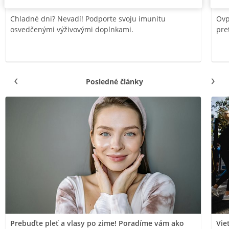
Chladné dni? Nevadí! Podporte svoju imunitu
Ovp
osvedčenými výživovými doplnkami.
pre
Posledné články
Prebuďte pleť a vlasy po zime! Poradíme vám ako
Vie