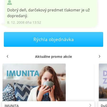
Dobrý deň, darčekový predmet tlakomer je už
dopredaný.
8. 12. 2008 dňa 13:52
Rýchla objednávka
Aktuálne promo akcie
IMUNITA
Duš