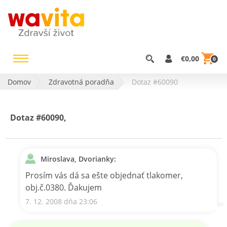
€0,00
0
Domov
Zdravotná poradňa
Dotaz #60090
Dotaz #60090,
Miroslava, Dvorianky:
Prosím vás dá sa ešte objednať tlakomer,
obj.č.0380. Ďakujem
7. 12. 2008 dňa 23:06