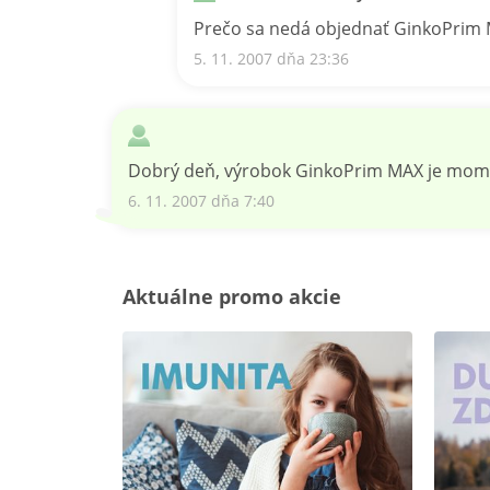
Prečo sa nedá objednať GinkoPrim M
5. 11. 2007 dňa 23:36
Dobrý deň, výrobok GinkoPrim MAX je mome
6. 11. 2007 dňa 7:40
Aktuálne promo akcie