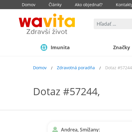
Domov
Články
Ako objednať?
Kontakt
Imunita
Značky
Domov
Zdravotná poradňa
Dotaz #57244
Dotaz #57244,
Andrea, Smižany: