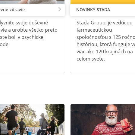
vné zdravie
NOVINKY STADA
lyvnite svoje duševné
Stada Group, je vedúcou
vie a urobte všetko preto
farmaceutickou
ste boli v psychickej
spoločnosťou s 125 ročn
ode.
históriou, ktorá funguje v
viac ako 120 krajinách na
celom svete.