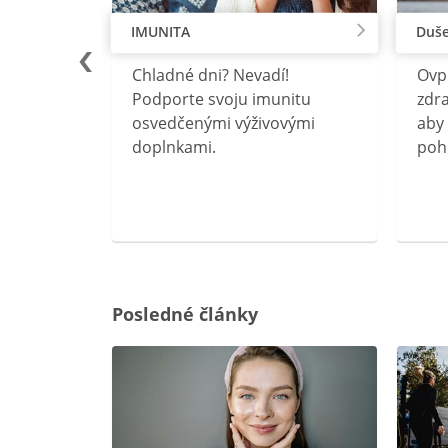
IMUNITA
Duše
lu
Chladné dni? Nevadí!
Ovp
rebný na
Podporte svoju imunitu
zdra
očného
osvedčenými výživovými
aby 
doplnkami.
poh
ravín
ovou
Posledné články
rgiu a
oenzýmu