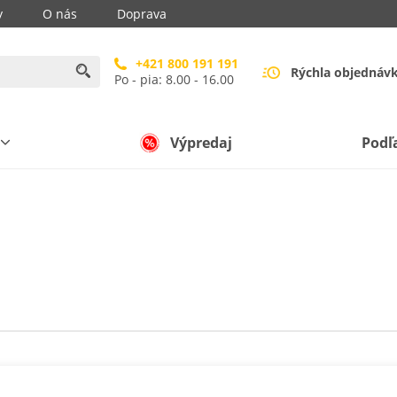
y
O nás
Doprava
+421 800 191 191
Rýchla objednáv
Po - pia: 8.00 - 16.00
Výpredaj
Podľ