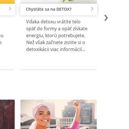
Chystáte sa na DETOX?
Vďaka detoxu vrátite telo
späť do formy a opäť získate
ou
energiu, ktorú potrebujete.
o
Než však začnete zistite si o
detoxikácii viac informácií...