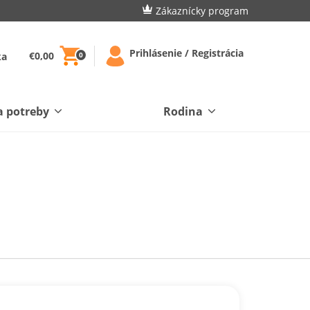
Zákaznícky program
Prihlásenie / Registrácia
€0,00
ka
0
a potreby
Rodina