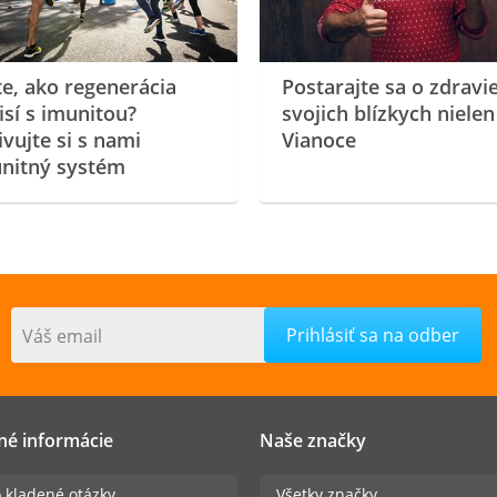
te, ako regenerácia
Postarajte sa o zdravi
isí s imunitou?
svojich blízkych nielen
ivujte si s nami
Vianoce
nitný systém
Váš email
né informácie
Naše značky
 kladené otázky
Všetky značky