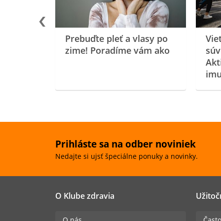
Prebuďte pleť a vlasy po
Vie
zime! Poradíme vám ako
súv
Akt
imu
Prihláste sa na odber noviniek
Nedajte si ujsť špeciálne ponuky a novinky.
O Klube zdravia
Užitoč
O nás
Často