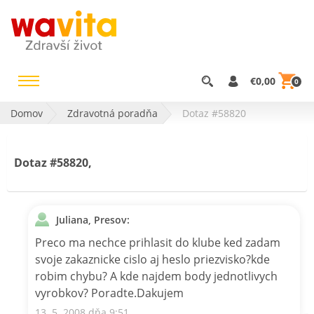
€0,00
0
Domov
Zdravotná poradňa
Dotaz #58820
Dotaz #58820,
Juliana, Presov:
Preco ma nechce prihlasit do klube ked zadam
svoje zakaznicke cislo aj heslo priezvisko?kde
robim chybu? A kde najdem body jednotlivych
vyrobkov? Poradte.Dakujem
13. 5. 2008 dňa 9:51