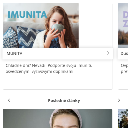
IMUNITA
Duš
Chladné dni? Nevadí! Podporte svoju imunitu
Ovp
osvedčenými výživovými doplnkami.
pre
Posledné články