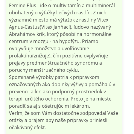
Femine Plus - ide o multivitamín a multiminerál
obohatený o výťažky liečivých rastlín. Z nich
významné miesto má výťažok z rastliny Vitex
Agnus-Castus(Vitex Jahňací), ľudovo nazývaný
Abrahámov krík, ktorý pôsobí na hormonálne
centrum v mozgu - na hypofýzu. Priamo
ovplyvňuje množstvo a uvoľňovanie
prolaktínu(znižuje), čím pozitívne ovplyvňuje
prejavy predmenštruačného syndrómu a
poruchy menštruačného cyklu.
Spomínané výrobky patria k prípravkom
označovaných ako doplnky výživy a pomáhajú v
prevencii a len ako podporný prostriedok v
terapii určitého ochorenia. Preto je na mieste
poradiť sa aj s ošetrujúcim lekárom.
Verím, že som Vám dostatočne zodpovedal Vaše
otázky a prajem aby naše prípravky priniesli
očakávaný efekt.