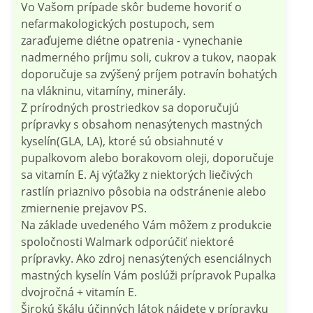
Vo Vašom prípade skôr budeme hovoriť o
nefarmakologických postupoch, sem
zaraďujeme diétne opatrenia - vynechanie
nadmerného príjmu soli, cukrov a tukov, naopak
doporučuje sa zvýšený príjem potravín bohatých
na vlákninu, vitamíny, minerály.
Z prírodných prostriedkov sa doporučujú
prípravky s obsahom nenasýtenych mastných
kyselín(GLA, LA), ktoré sú obsiahnuté v
pupalkovom alebo borakovom oleji, doporučuje
sa vitamín E. Aj výťažky z niektorých liečivých
rastlín priaznivo pôsobia na odstránenie alebo
zmiernenie prejavov PS.
Na základe uvedeného Vám môžem z produkcie
spoločnosti Walmark odporúčiť niektoré
prípravky. Ako zdroj nenasýtených esenciálnych
mastných kyselín Vám poslúži prípravok Pupalka
dvojročná + vitamín E.
Širokú škálu účinných látok nájdete v prípravku