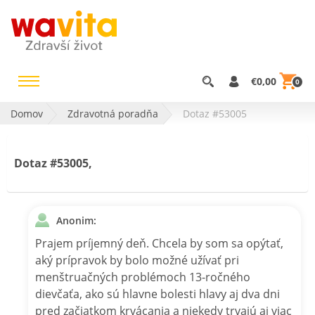
€0,00
0
Domov
Zdravotná poradňa
Dotaz #53005
Dotaz #53005,
Anonim:
Prajem príjemný deň. Chcela by som sa opýtať,
aký prípravok by bolo možné užívať pri
menštruačných problémoch 13-ročného
dievčaťa, ako sú hlavne bolesti hlavy aj dva dni
pred začiatkom krvácania a niekedy trvajú aj viac