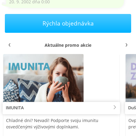
20. 9. 2002 dňa 0:00
Rýchla objednávka
Aktuálne promo akcie
IMUNITA
Duš
Chladné dni? Nevadí! Podporte svoju imunitu
Ovp
osvedčenými výživovými doplnkami.
pre