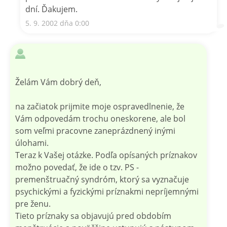
dní. Ďakujem.
5. 9. 2002 dňa 0:00
Želám Vám dobrý deň,
na začiatok prijmite moje ospravedlnenie, že
Vám odpovedám trochu oneskorene, ale bol
som veľmi pracovne zaneprázdnený inými
úlohami.
Teraz k Vašej otázke. Podľa opísaných príznakov
možno povedať, že ide o tzv. PS -
premenštruačný syndróm, ktorý sa vyznačuje
psychickými a fyzickými príznakmi nepríjemnými
pre ženu.
Tieto príznaky sa objavujú pred obdobím