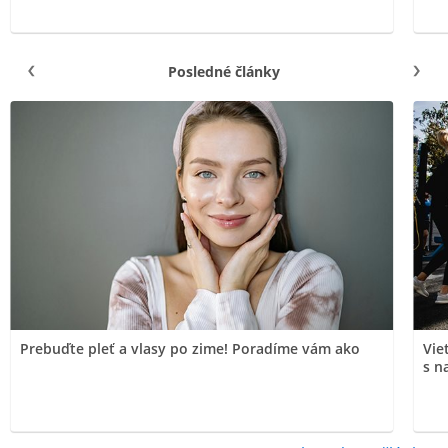
Posledné články
Prebuďte pleť a vlasy po zime! Poradíme vám ako
Vie
s n