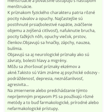
menštruácie a poväčšine ustupujú s nástupom
menštruácie.
K príznakom fyzického charakteru patria rôzné
pocity návalov a opuchy. Najčastejšie sú
postihnuté prsia(bolestivé napätie, zväčšenie
objemu a zvýšená citlivosť), nafuknutie brucha,
pocity ťažkých nôh, opuchy viečok, prstov,
členkov.Objavujú sa hnačky, zápchy, nauzea,
bulímia.
Objavujú sa aj neurologické príznaky ako sú
závraty, bolesti hlavy a migrény.
Môžu sa zhoršovať príznaky ekzémov a
akné.Takisto sú Vám známe aj psychické odozvy -
podráždenosť, depresia, neznášanlivosť,
agresivita...
Na zmiernenie alebo predchádzanie týmto
nepríjemným prejavom PS sa používajú rôzné
metódy a to buď farmakologické, prírodné alebo
nefarmakologické prístupy.